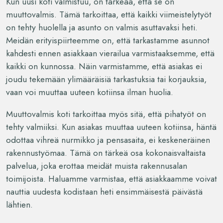
Kun uusi koti valmistuu, on tärkeää, että se on
muuttovalmis. Tämä tarkoittaa, että kaikki viimeistelytyöt
on tehty huolella ja asunto on valmis asuttavaksi heti.
Meidän erityispiirteemme on, että tarkastamme asunnot
kahdesti ennen asiakkaan vierailua varmistaaksemme, että
kaikki on kunnossa. Näin varmistamme, että asiakas ei
joudu tekemään ylimääräisiä tarkastuksia tai korjauksia,
vaan voi muuttaa uuteen kotiinsa ilman huolia.
Muuttovalmis koti tarkoittaa myös sitä, että pihatyöt on
tehty valmiiksi. Kun asiakas muuttaa uuteen kotiinsa, häntä
odottaa vihreä nurmikko ja pensasaita, ei keskeneräinen
rakennustyömaa. Tämä on tärkeä osa kokonaisvaltaista
palvelua, joka erottaa meidät muista rakennusalan
toimijoista. Haluamme varmistaa, että asiakkaamme voivat
nauttia uudesta kodistaan heti ensimmäisestä päivästä
lähtien.