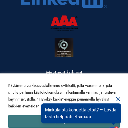
Myytävät kohteet
Valmistuneet kohteet
Käytämme verkkosivustollamme evästeitä, jotta voisimme tarjota
Yritysesittely
sinulle parhaan käyttökokemuksen tallentamalla valintasi ja toistuvat
Yhteystiedot
käynnit sivustolla. "Hyväksy kaikki"-nappia painamalla hyväksyt
Artikkelit
kaikkien evästeiden käytön.
Minkälaista kohdetta etsit? – Löydä
tästä helposti etsimäsi
Hyväksy kaikki