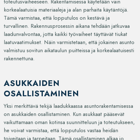
toteutusvaiheeseen. Rakentamisessa käytetään vain
korkealaatuisia materiaaleja ja alan parhaita käytäntöjä.
Tämä varmistaa, että lopputulos on kestävä ja
turvallinen. Rakennusprosessin aikana tehdään jatkuvaa
laadunvalvontaa, jotta kaikki työvaiheet täyttävät tiukat
laatuvaatimukset. Näin varmistetaan, että jokainen asunto
valmistuu sovitun aikataulun puitteissa ja korkealaatuisesti
rakennettuna.
ASUKKAIDEN
OSALLISTAMINEN
Yksi merkittävä tekijä laadukkaassa asuntorakentamisessa
on asukkaiden osallistaminen. Kun asukkaat pääsevät
vaikuttamaan oman kotinsa suunnitteluun ja toteutukseen,
he voivat varmistaa, että lopputulos vastaa heidän
toiveitaan ja tarpeitaan. Tämä osallistaminen alkaa jo