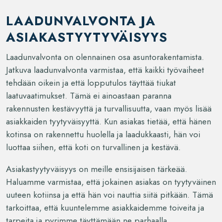
LAADUNVALVONTA JA
ASIAKASTYYTYVÄISYYS
Laadunvalvonta on olennainen osa asuntorakentamista.
Jatkuva laadunvalvonta varmistaa, että kaikki työvaiheet
tehdään oikein ja että lopputulos täyttää tiukat
laatuvaatimukset. Tämä ei ainoastaan paranna
rakennusten kestävyyttä ja turvallisuutta, vaan myös lisää
asiakkaiden tyytyväisyyttä. Kun asiakas tietää, että hänen
kotinsa on rakennettu huolella ja laadukkaasti, hän voi
luottaa siihen, että koti on turvallinen ja kestävä.
Asiakastyytyväisyys on meille ensisijaisen tärkeää.
Haluamme varmistaa, että jokainen asiakas on tyytyväinen
uuteen kotiinsa ja että hän voi nauttia siitä pitkään. Tämä
tarkoittaa, että kuuntelemme asiakkaidemme toiveita ja
tarpeita ja pyrimme täyttämään ne parhaalla