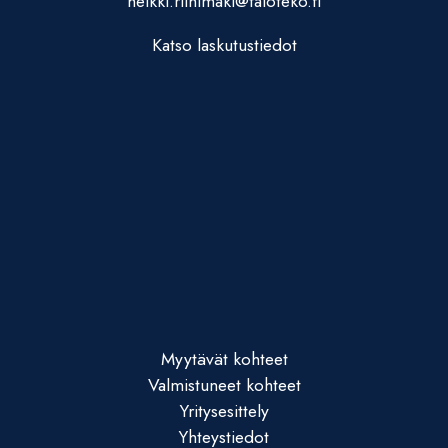
heikki.riihimaki@taloteko.fi
Katso laskutustiedot
Myytävät kohteet
Valmistuneet kohteet
Yritysesittely
Yhteystiedot