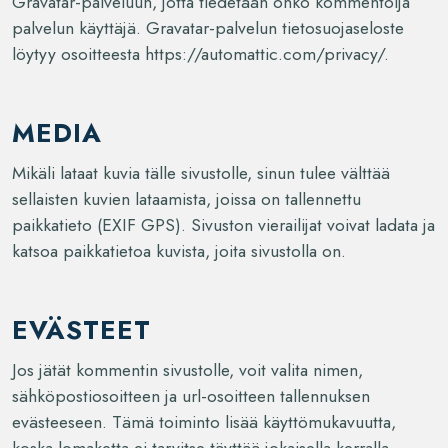
Gravatar-palveluun, jotta tiedetään onko kommentoija
palvelun käyttäjä. Gravatar-palvelun tietosuojaseloste
löytyy osoitteesta https://automattic.com/privacy/.
MEDIA
Mikäli lataat kuvia tälle sivustolle, sinun tulee välttää
sellaisten kuvien lataamista, joissa on tallennettu
paikkatieto (EXIF GPS). Sivuston vierailijat voivat ladata ja
katsoa paikkatietoa kuvista, joita sivustolla on.
EVÄSTEET
Jos jätät kommentin sivustolle, voit valita nimen,
sähköpostiosoitteen ja url-osoitteen tallennuksen
evästeeseen. Tämä toiminto lisää käyttömukavuutta,
koska lomaketta ei tarvitse täyttää jokaisella kerralla