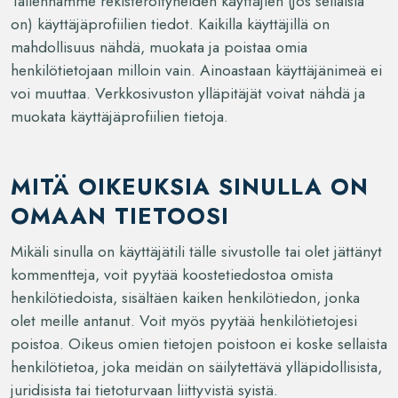
Tallennamme rekisteröityneiden käyttäjien (jos sellaisia
on) käyttäjäprofiilien tiedot. Kaikilla käyttäjillä on
mahdollisuus nähdä, muokata ja poistaa omia
henkilötietojaan milloin vain. Ainoastaan käyttäjänimeä ei
voi muuttaa. Verkkosivuston ylläpitäjät voivat nähdä ja
muokata käyttäjäprofiilien tietoja.
MITÄ OIKEUKSIA SINULLA ON
OMAAN TIETOOSI
Mikäli sinulla on käyttäjätili tälle sivustolle tai olet jättänyt
kommentteja, voit pyytää koostetiedostoa omista
henkilötiedoista, sisältäen kaiken henkilötiedon, jonka
olet meille antanut. Voit myös pyytää henkilötietojesi
poistoa. Oikeus omien tietojen poistoon ei koske sellaista
henkilötietoa, joka meidän on säilytettävä ylläpidollisista,
juridisista tai tietoturvaan liittyvistä syistä.