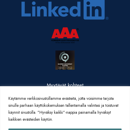
Myytävät kohteet
Valmistuneet kohteet
Käytämme verkkosivustollamme evästeitä, jotta voisimme tarjota
Yritysesittely
sinulle parhaan käyttökokemuksen tallentamalla valintasi ja toistuvat
Yhteystiedot
käynnit sivustolla. "Hyväksy kaikki"-nappia painamalla hyväksyt
Artikkelit
kaikkien evästeiden käytön.