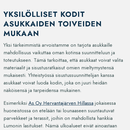
YKSILÖLLISET KODIT
ASUKKAIDEN TOIVEIDEN
MUKAAN
Yksi tärkeimmistä arvoistamme on tarjota asukkaille
mahdollisuus vaikuttaa oman kotinsa suunnitteluun ja
toteutukseen. Tämä tarkoittaa, että asukkaat voivat valita
materiaalit ja sisustusratkaisut omien mieltymystensä
mukaisesti. Yhteistyössä sisustussuunnittelijan kanssa
asukkaat voivat luoda kodin, joka on juuri heidän
näköisensä ja tarpeidensa mukainen.
Esimerkiksi
As Oy Hervantajärven Hillassa
jokaisessa
huoneistossa on etelään tai lounaaseen suuntautuvat
parvekkeet ja terassit, joihin on mahdollista hankkia
Lumonin lasitukset. Nämä ulkoalueet eivät ainoastaan