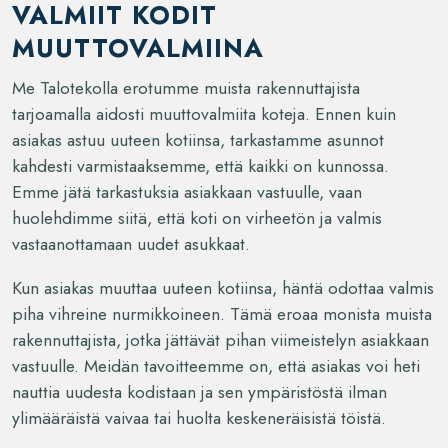
VALMIIT KODIT
MUUTTOVALMIINA
Me Talotekolla erotumme muista rakennuttajista
tarjoamalla aidosti muuttovalmiita koteja. Ennen kuin
asiakas astuu uuteen kotiinsa, tarkastamme asunnot
kahdesti varmistaaksemme, että kaikki on kunnossa.
Emme jätä tarkastuksia asiakkaan vastuulle, vaan
huolehdimme siitä, että koti on virheetön ja valmis
vastaanottamaan uudet asukkaat.
Kun asiakas muuttaa uuteen kotiinsa, häntä odottaa valmis
piha vihreine nurmikkoineen. Tämä eroaa monista muista
rakennuttajista, jotka jättävät pihan viimeistelyn asiakkaan
vastuulle. Meidän tavoitteemme on, että asiakas voi heti
nauttia uudesta kodistaan ja sen ympäristöstä ilman
ylimääräistä vaivaa tai huolta keskeneräisistä töistä.