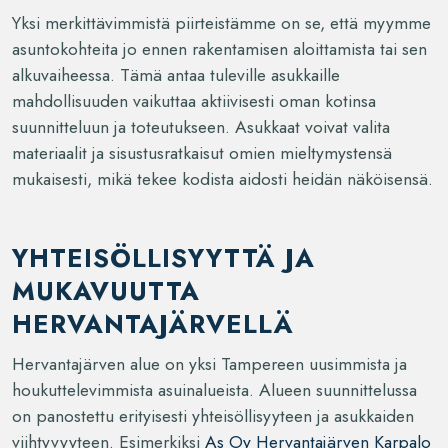
Yksi merkittävimmistä piirteistämme on se, että myymme
asuntokohteita jo ennen rakentamisen aloittamista tai sen
alkuvaiheessa. Tämä antaa tuleville asukkaille
mahdollisuuden vaikuttaa aktiivisesti oman kotinsa
suunnitteluun ja toteutukseen. Asukkaat voivat valita
materiaalit ja sisustusratkaisut omien mieltymystensä
mukaisesti, mikä tekee kodista aidosti heidän näköisensä.
YHTEISÖLLISYYTTÄ JA
MUKAVUUTTA
HERVANTAJÄRVELLÄ
Hervantajärven alue on yksi Tampereen uusimmista ja
houkuttelevimmista asuinalueista. Alueen suunnittelussa
on panostettu erityisesti yhteisöllisyyteen ja asukkaiden
viihtyvyyteen. Esimerkiksi
As Oy Hervantajärven Karpalo