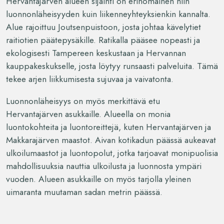
Hervantajärven alueen sijainti on erinomainen niin
luonnonläheisyyden kuin liikenneyhteyksienkin kannalta.
Alue rajoittuu Joutsenpuistoon, josta johtaa kävelytiet
raitiotien päätepysäkille. Ratikalla pääsee nopeasti ja
ekologisesti Tampereen keskustaan ja Hervannan
kauppakeskukselle, josta löytyy runsaasti palveluita. Tämä
tekee arjen liikkumisesta sujuvaa ja vaivatonta.
Luonnonläheisyys on myös merkittävä etu
Hervantajärven asukkaille. Alueella on monia
luontokohteita ja luontoreittejä, kuten Hervantajärven ja
Makkarajärven maastot. Aivan kotikadun päässä aukeavat
ulkoilumaastot ja luontopolut, jotka tarjoavat monipuolisia
mahdollisuuksia nauttia ulkoilusta ja luonnosta ympäri
vuoden. Alueen asukkaille on myös tarjolla yleinen
uimaranta muutaman sadan metrin päässä.