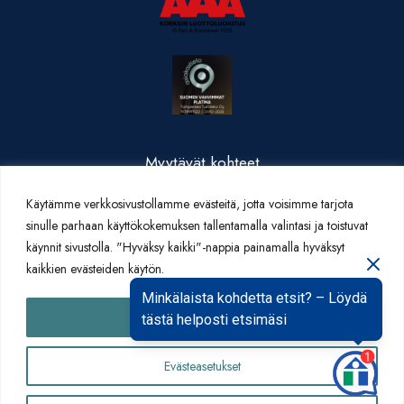
Myytävät kohteet
Valmistuneet kohteet
Käytämme verkkosivustollamme evästeitä, jotta voisimme tarjota
Yritysesittely
sinulle parhaan käyttökokemuksen tallentamalla valintasi ja toistuvat
Yhteystiedot
käynnit sivustolla. "Hyväksy kaikki"-nappia painamalla hyväksyt
Artikkelit
kaikkien evästeiden käytön.
Minkälaista kohdetta etsit? – Löydä
Hyväksy kaikki
tästä helposti etsimäsi
Evästeasetukset
Yhteydenottolomake