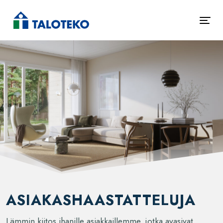
ASIAKASHAASTATTELUJA
Lämmin kiitos ihanille asiakkaillemme, jotka avasivat