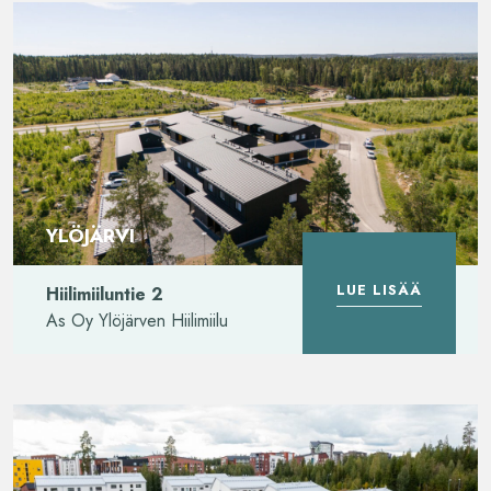
YLÖJÄRVI
LUE LISÄÄ
Hiilimiiluntie 2
As Oy Ylöjärven Hiilimiilu