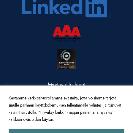
Myytävät kohteet
Valmistuneet kohteet
Käytämme verkkosivustollamme evästeitä, jotta voisimme tarjota
Yritysesittely
sinulle parhaan käyttökokemuksen tallentamalla valintasi ja toistuvat
Yhteystiedot
käynnit sivustolla. "Hyväksy kaikki"-nappia painamalla hyväksyt
Artikkelit
kaikkien evästeiden käytön.