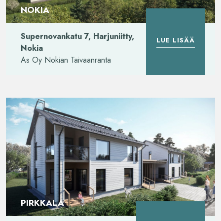
NOKIA
Supernovankatu 7, Harjuniitty,
LUE LISÄÄ
Nokia
As Oy Nokian Taivaanranta
PIRKKALA