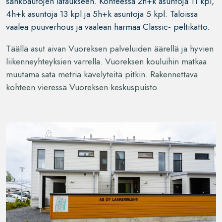
sähköautojen lataukseen. Kohteessa 2h+k asuntoja 11 kpl,
4h+k asuntoja 13 kpl ja 5h+k asuntoja 5 kpl. Taloissa
vaalea puuverhous ja vaalean harmaa Classic- peltikatto.
Täällä asut aivan Vuoreksen palveluiden äärellä ja hyvien
liikenneyhteyksien varrella. Vuoreksen kouluihin matkaa
muutama sata metriä kävelyteitä pitkin. Rakennettava
kohteen vieressä Vuoreksen keskuspuisto