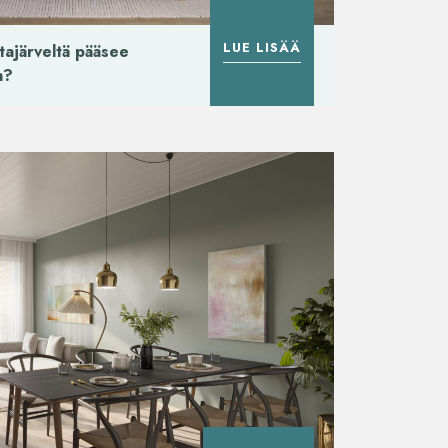
LUE LISÄÄ
tajärveltä pääsee
n?