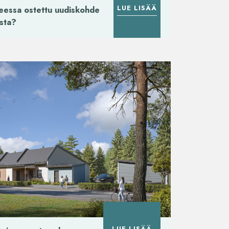
LUE LISÄÄ
heessa ostettu uudiskohde
osta?
LUE LISÄÄ