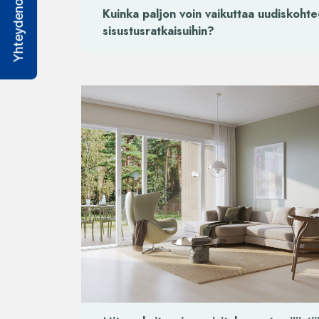
Yhteydenottolomake
Kuinka paljon voin vaikuttaa uudiskoht
sisustusratkaisuihin?