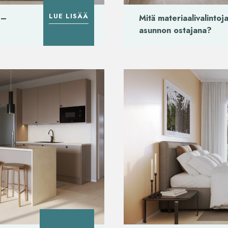
LUE LISÄÄ
 –
Mitä materiaalivalinto
asunnon ostajana?