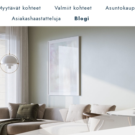
Myytävät kohteet
Valmiit kohteet
Asuntokau
Asiakashaastatteluja
Blogi