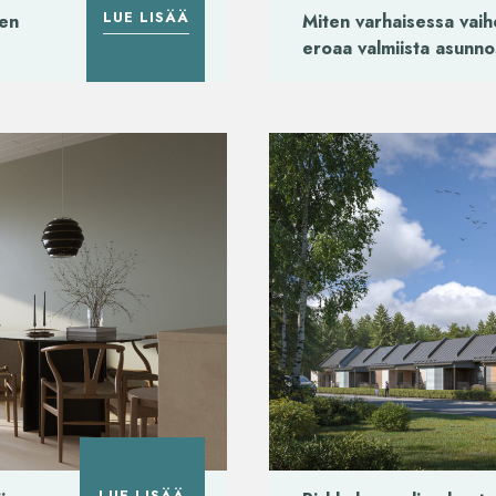
LUE LISÄÄ
een
Miten varhaisessa vai
eroaa valmiista asunn
LUE LISÄÄ