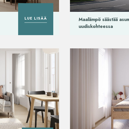
LUE LISÄÄ
Maalämpö säästää asum
uudiskohteessa