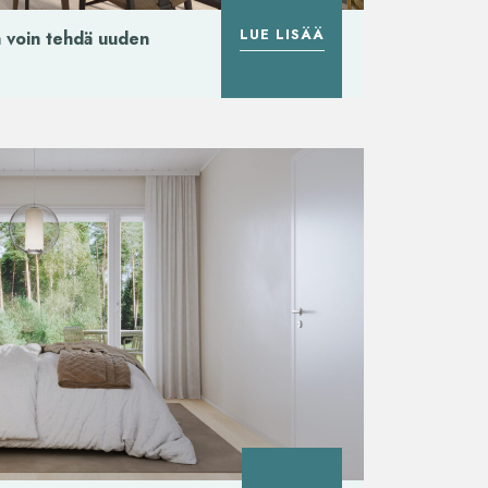
LUE LISÄÄ
ja voin tehdä uuden