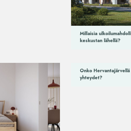
Millaisia ulkoilumahdol
keskustan lähellä?
Onko Hervantajärvellä 
yhteydet?