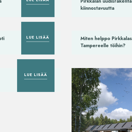
ä
Pirkkalan uudisrakent
kiinnostavuutta
LUE LISÄÄ
ti
Miten helppo Pirkkalas
Tampereelle töihin?
LUE LISÄÄ