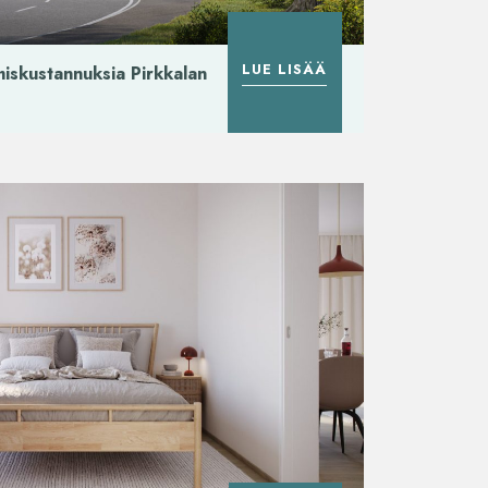
LUE LISÄÄ
iskustannuksia Pirkkalan