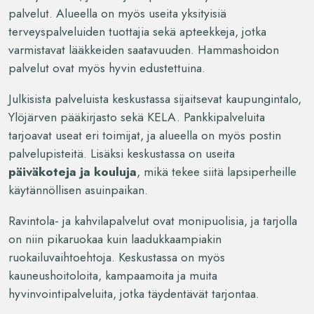
palvelut. Alueella on myös useita yksityisiä
terveyspalveluiden tuottajia sekä apteekkeja, jotka
varmistavat lääkkeiden saatavuuden. Hammashoidon
palvelut ovat myös hyvin edustettuina.
Julkisista palveluista keskustassa sijaitsevat kaupungintalo,
Ylöjärven pääkirjasto sekä KELA. Pankkipalveluita
tarjoavat useat eri toimijat, ja alueella on myös postin
palvelupisteitä. Lisäksi keskustassa on useita
päiväkoteja ja kouluja
, mikä tekee siitä lapsiperheille
käytännöllisen asuinpaikan.
Ravintola- ja kahvilapalvelut ovat monipuolisia, ja tarjolla
on niin pikaruokaa kuin laadukkaampiakin
ruokailuvaihtoehtoja. Keskustassa on myös
kauneushoitoloita, kampaamoita ja muita
hyvinvointipalveluita, jotka täydentävät tarjontaa.