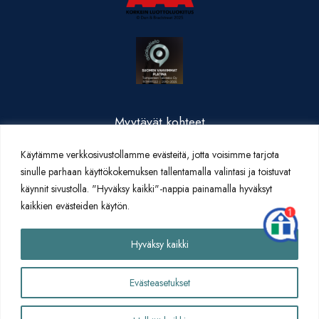
Myytävät kohteet
Valmistuneet kohteet
Käytämme verkkosivustollamme evästeitä, jotta voisimme tarjota
Yritysesittely
sinulle parhaan käyttökokemuksen tallentamalla valintasi ja toistuvat
Yhteystiedot
käynnit sivustolla. "Hyväksy kaikki"-nappia painamalla hyväksyt
Artikkelit
kaikkien evästeiden käytön.
Yhteydenottolomake
Hyväksy kaikki
Evästeasetukset