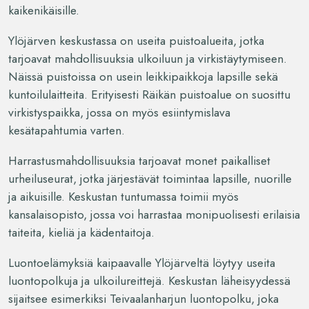
kaikenikäisille.
Ylöjärven keskustassa on useita puistoalueita, jotka
tarjoavat mahdollisuuksia ulkoiluun ja virkistäytymiseen.
Näissä puistoissa on usein leikkipaikkoja lapsille sekä
kuntoilulaitteita. Erityisesti Räikän puistoalue on suosittu
virkistyspaikka, jossa on myös esiintymislava
kesätapahtumia varten.
Harrastusmahdollisuuksia tarjoavat monet paikalliset
urheiluseurat, jotka järjestävät toimintaa lapsille, nuorille
ja aikuisille. Keskustan tuntumassa toimii myös
kansalaisopisto, jossa voi harrastaa monipuolisesti erilaisia
taiteita, kieliä ja kädentaitoja.
Luontoelämyksiä kaipaavalle Ylöjärveltä löytyy useita
luontopolkuja ja ulkoilureittejä. Keskustan läheisyydessä
sijaitsee esimerkiksi Teivaalanharjun luontopolku, joka