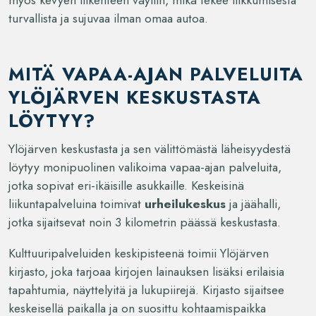
turvallista ja sujuvaa ilman omaa autoa.
MITÄ VAPAA-AJAN PALVELUITA
YLÖJÄRVEN KESKUSTASTA
LÖYTYY?
Ylöjärven keskustasta ja sen välittömästä läheisyydestä
löytyy monipuolinen valikoima vapaa-ajan palveluita,
jotka sopivat eri-ikäisille asukkaille. Keskeisinä
liikuntapalveluina toimivat
urheilukeskus
ja jäähalli,
jotka sijaitsevat noin 3 kilometrin päässä keskustasta.
Kulttuuripalveluiden keskipisteenä toimii Ylöjärven
kirjasto, joka tarjoaa kirjojen lainauksen lisäksi erilaisia
tapahtumia, näyttelyitä ja lukupiirejä. Kirjasto sijaitsee
keskeisellä paikalla ja on suosittu kohtaamispaikka