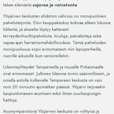
tekee elämästä
sujuvaa ja vaivatonta
.
Ylöjärven keskustan ehdoton vahvuus on monipuolinen
palvelutarjonta. Elon kauppakeskus kokoaa alleen lukuisia
liikkeitä, ja alueelta löytyy kattavasti
terveydenhuoltopalveluita, kouluja, päiväkoteja sekä
vapaa-ajan harrastusmahdollisuuksia. Tämä palveluiden
monipuolisuus sopii erinomaisesti niin lapsiperheille,
nuorille aikuisille kuin senioreillekin.
Liikenneyhteydet Tampereelle ja muualle Pirkanmaalle
ovat erinomaiset. Julkinen liikenne toimii säännöllisesti, ja
omalla autolla kulkevalle Tampereen keskusta on vain
noin 20 minuutin ajomatkan päässä. Ylöjärvi tarjoaakin
kaupunkimaisen asumisen edut ilman suurkaupungin
haittoja.
Asuinympäristönä Ylöjärven keskusta on viihtyisä ja