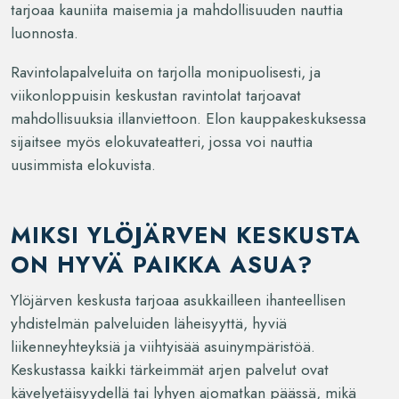
tarjoaa kauniita maisemia ja mahdollisuuden nauttia
luonnosta.
Ravintolapalveluita on tarjolla monipuolisesti, ja
viikonloppuisin keskustan ravintolat tarjoavat
mahdollisuuksia illanviettoon. Elon kauppakeskuksessa
sijaitsee myös elokuvateatteri, jossa voi nauttia
uusimmista elokuvista.
MIKSI YLÖJÄRVEN KESKUSTA
ON HYVÄ PAIKKA ASUA?
Ylöjärven keskusta tarjoaa asukkailleen ihanteellisen
yhdistelmän palveluiden läheisyyttä, hyviä
liikenneyhteyksiä ja viihtyisää asuinympäristöä.
Keskustassa kaikki tärkeimmät arjen palvelut ovat
kävelyetäisyydellä tai lyhyen ajomatkan päässä, mikä