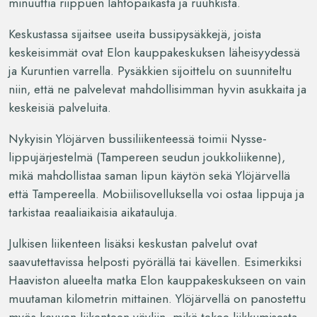
minuuttia riippuen lähtöpaikasta ja ruuhkista.
Keskustassa sijaitsee useita bussipysäkkejä, joista
keskeisimmät ovat Elon kauppakeskuksen läheisyydessä
ja Kuruntien varrella. Pysäkkien sijoittelu on suunniteltu
niin, että ne palvelevat mahdollisimman hyvin asukkaita ja
keskeisiä palveluita.
Nykyisin Ylöjärven bussiliikenteessä toimii Nysse-
lippujärjestelmä (Tampereen seudun joukkoliikenne),
mikä mahdollistaa saman lipun käytön sekä Ylöjärvellä
että Tampereella. Mobiilisovelluksella voi ostaa lippuja ja
tarkistaa reaaliaikaisia aikatauluja.
Julkisen liikenteen lisäksi keskustan palvelut ovat
saavutettavissa helposti pyörällä tai kävellen. Esimerkiksi
Haaviston alueelta matka Elon kauppakeskukseen on vain
muutaman kilometrin mittainen. Ylöjärvellä on panostettu
myös kevyen liikenteen väyliin, mikä tekee liikkumisesta