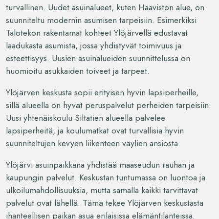
turvallinen. Uudet asuinalueet, kuten Haaviston alue, on
suunniteltu modernin asumisen tarpeisiin. Esimerkiksi
Talotekon rakentamat kohteet Ylöjärvellä edustavat
laadukasta asumista, jossa yhdistyvät toimivuus ja
esteettisyys. Uusien asuinalueiden suunnittelussa on
huomioitu asukkaiden toiveet ja tarpeet.
Ylöjärven keskusta sopii erityisen hyvin lapsiperheille,
sillä alueella on hyvät peruspalvelut perheiden tarpeisiin.
Uusi yhtenäiskoulu Siltatien alueella palvelee
lapsiperheitä, ja koulumatkat ovat turvallisia hyvin
suunniteltujen kevyen liikenteen väylien ansiosta.
Ylöjärvi asuinpaikkana yhdistää maaseudun rauhan ja
kaupungin palvelut. Keskustan tuntumassa on luontoa ja
ulkoilumahdollisuuksia, mutta samalla kaikki tarvittavat
palvelut ovat lähellä. Tämä tekee Ylöjärven keskustasta
ihanteellisen paikan asua erilaisissa elämäntilanteissa.