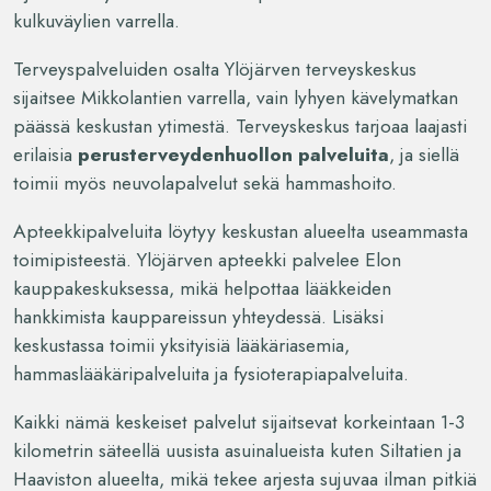
kulkuväylien varrella.
Terveyspalveluiden osalta Ylöjärven terveyskeskus
sijaitsee Mikkolantien varrella, vain lyhyen kävelymatkan
päässä keskustan ytimestä. Terveyskeskus tarjoaa laajasti
erilaisia
perusterveydenhuollon palveluita
, ja siellä
toimii myös neuvolapalvelut sekä hammashoito.
Apteekkipalveluita löytyy keskustan alueelta useammasta
toimipisteestä. Ylöjärven apteekki palvelee Elon
kauppakeskuksessa, mikä helpottaa lääkkeiden
hankkimista kauppareissun yhteydessä. Lisäksi
keskustassa toimii yksityisiä lääkäriasemia,
hammaslääkäripalveluita ja fysioterapiapalveluita.
Kaikki nämä keskeiset palvelut sijaitsevat korkeintaan 1-3
kilometrin säteellä uusista asuinalueista kuten Siltatien ja
Haaviston alueelta, mikä tekee arjesta sujuvaa ilman pitkiä