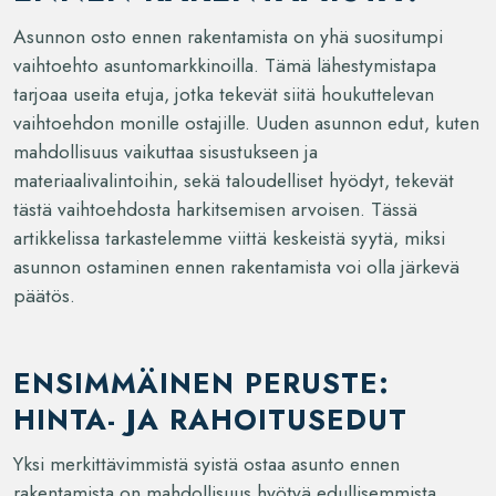
Asunnon osto ennen rakentamista on yhä suositumpi
vaihtoehto asuntomarkkinoilla. Tämä lähestymistapa
tarjoaa useita etuja, jotka tekevät siitä houkuttelevan
vaihtoehdon monille ostajille. Uuden asunnon edut, kuten
mahdollisuus vaikuttaa sisustukseen ja
materiaalivalintoihin, sekä taloudelliset hyödyt, tekevät
tästä vaihtoehdosta harkitsemisen arvoisen. Tässä
artikkelissa tarkastelemme viittä keskeistä syytä, miksi
asunnon ostaminen ennen rakentamista voi olla järkevä
päätös.
ENSIMMÄINEN PERUSTE:
HINTA- JA RAHOITUSEDUT
Yksi merkittävimmistä syistä ostaa asunto ennen
rakentamista on mahdollisuus hyötyä edullisemmista