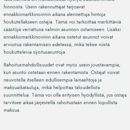
hinnoista. Usein rakennuttajat tarjoavat
ennakkomarkkinoinnin aikana alennettuja hintoja
houkutellakseen ostajia. Tämä voi tarkoittaa merkittäviä
säästöjä verrattuna valmiin asunnon ostamiseen. Lisäksi
ennakkomarkkinoinnin aikana ostetut asunnot voivat
arvostua rakentamisen edetessä, mikä tekee niistä
houkuttelevia sijoitusasuntoja.
Rahoitusmahdollisuudet ovat myös usein joustavampia,
kun asunto ostetaan ennen rakentamista. Ostajat voivat
neuvotella itselleen edullisempia lainaehtoja ja
maksuaikatauluja, mikä helpottaa taloudellista
suunnittelua. Tämä voi olla erityisen hyödyllistä, jos ostaja
tarvitsee aikaa järjestellä rahoitustaan ennen lopullista
maksua.