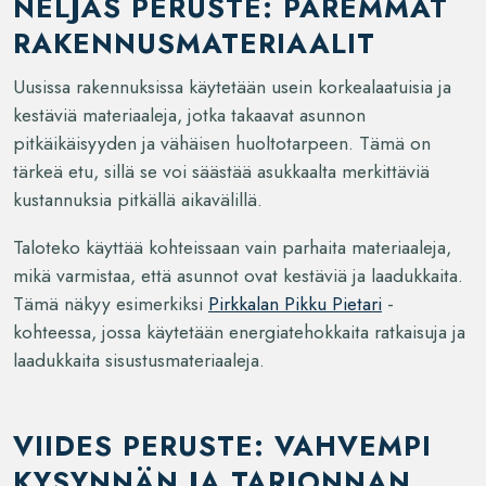
NELJÄS PERUSTE: PAREMMAT
RAKENNUSMATERIAALIT
Uusissa rakennuksissa käytetään usein korkealaatuisia ja
kestäviä materiaaleja, jotka takaavat asunnon
pitkäikäisyyden ja vähäisen huoltotarpeen. Tämä on
tärkeä etu, sillä se voi säästää asukkaalta merkittäviä
kustannuksia pitkällä aikavälillä.
Taloteko käyttää kohteissaan vain parhaita materiaaleja,
mikä varmistaa, että asunnot ovat kestäviä ja laadukkaita.
Tämä näkyy esimerkiksi
Pirkkalan Pikku Pietari
-
kohteessa, jossa käytetään energiatehokkaita ratkaisuja ja
laadukkaita sisustusmateriaaleja.
VIIDES PERUSTE: VAHVEMPI
KYSYNNÄN JA TARJONNAN