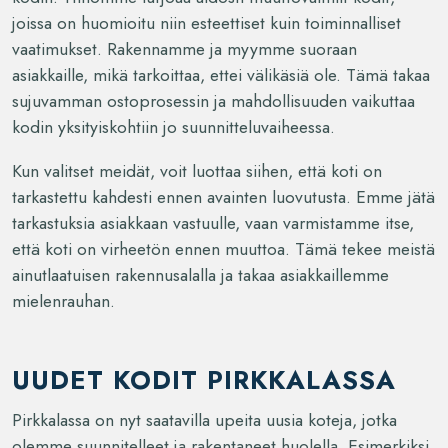
joissa on huomioitu niin esteettiset kuin toiminnalliset
vaatimukset. Rakennamme ja myymme suoraan
asiakkaille, mikä tarkoittaa, ettei välikäsiä ole. Tämä takaa
sujuvamman ostoprosessin ja mahdollisuuden vaikuttaa
kodin yksityiskohtiin jo suunnitteluvaiheessa.
Kun valitset meidät, voit luottaa siihen, että koti on
tarkastettu kahdesti ennen avainten luovutusta. Emme jätä
tarkastuksia asiakkaan vastuulle, vaan varmistamme itse,
että koti on virheetön ennen muuttoa. Tämä tekee meistä
ainutlaatuisen rakennusalalla ja takaa asiakkaillemme
mielenrauhan.
UUDET KODIT PIRKKALASSA
Pirkkalassa on nyt saatavilla upeita uusia koteja, jotka
olemme suunnitelleet ja rakentaneet huolella. Esimerkiksi