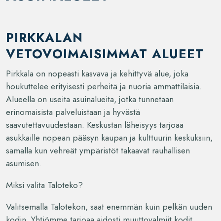
PIRKKALAN
VETOVOIMAISIMMAT ALUEET
Pirkkala on nopeasti kasvava ja kehittyvä alue, joka
houkuttelee erityisesti perheitä ja nuoria ammattilaisia.
Alueella on useita asuinalueita, jotka tunnetaan
erinomaisista palveluistaan ja hyvästä
saavutettavuudestaan. Keskustan läheisyys tarjoaa
asukkaille nopean pääsyn kaupan ja kulttuurin keskuksiin,
samalla kun vehreät ympäristöt takaavat rauhallisen
asumisen.
Miksi valita Taloteko?
Valitsemalla Talotekon, saat enemmän kuin pelkän uuden
kodin. Yhtiömme tarjoaa aidosti muuttovalmiit kodit,