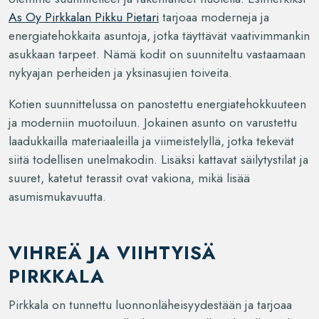
As Oy Pirkkalan Pikku Pietari
tarjoaa moderneja ja
energiatehokkaita asuntoja, jotka täyttävät vaativimmankin
asukkaan tarpeet. Nämä kodit on suunniteltu vastaamaan
nykyajan perheiden ja yksinasujien toiveita.
Kotien suunnittelussa on panostettu energiatehokkuuteen
ja moderniin muotoiluun. Jokainen asunto on varustettu
laadukkailla materiaaleilla ja viimeistelyllä, jotka tekevät
siitä todellisen unelmakodin. Lisäksi kattavat säilytystilat ja
suuret, katetut terassit ovat vakiona, mikä lisää
asumismukavuutta.
VIHREÄ JA VIIHTYISÄ
PIRKKALA
Pirkkala on tunnettu luonnonläheisyydestään ja tarjoaa