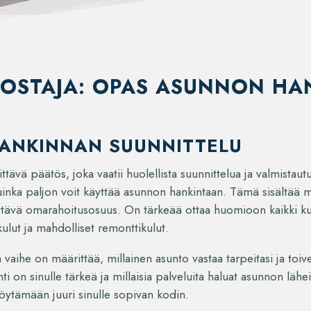
OSTAJA: OPAS ASUNNON HA
ANKINNAN SUUNNITTELU
ävä päätös, joka vaatii huolellista suunnittelua ja valmistau
 kuinka paljon voit käyttää asunnon hankintaan. Tämä sisältää 
iittävä omarahoitusosuus. On tärkeää ottaa huomioon kaikki k
ykulut ja mahdolliset remonttikulut.
a vaihe on määrittää, millainen asunto vastaa tarpeitasi ja toiv
ainti on sinulle tärkeä ja millaisia palveluita haluat asunnon l
löytämään juuri sinulle sopivan kodin.