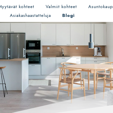
Myytävät kohteet
Valmiit kohteet
Asuntokau
Asiakashaastatteluja
Blogi