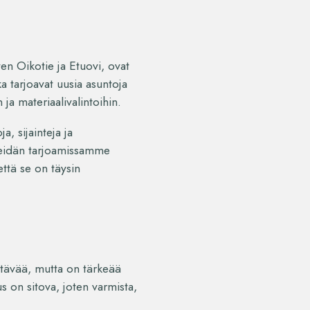
ten Oikotie ja Etuovi, ovat
ka tarjoavat uusia asuntoja
 ja materiaalivalintoihin.
a, sijainteja ja
Meidän tarjoamissamme
että se on täysin
ttävää, mutta on tärkeää
s on sitova, joten varmista,