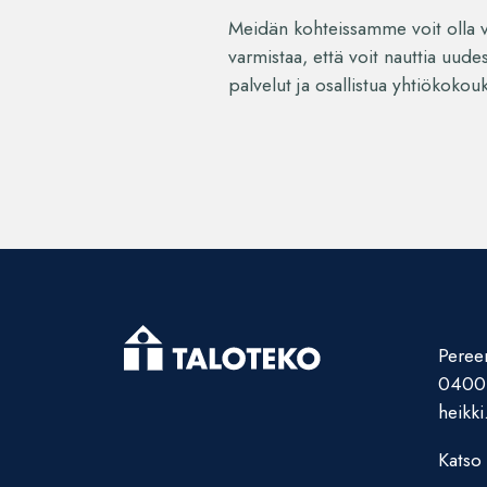
Meidän kohteissamme voit olla va
varmistaa, että voit nauttia uude
palvelut ja osallistua yhtiökokouks
Pereen
0400
heikki
Katso 