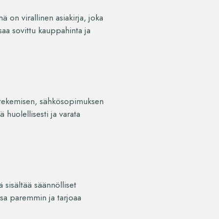
 on virallinen asiakirja, joka
aa sovittu kauppahinta ja
n tekemisen, sähkösopimuksen
huolellisesti ja varata
 sisältää säännölliset
nsa paremmin ja tarjoaa