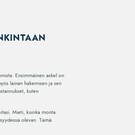
NKINTAAN
tumista. Ensimmäinen askel on
myös lainan hakemisen ja sen
ustannukset, kuten
eitasi. Mieti, kuinka monta
äheisyydessä olevan. Tämä