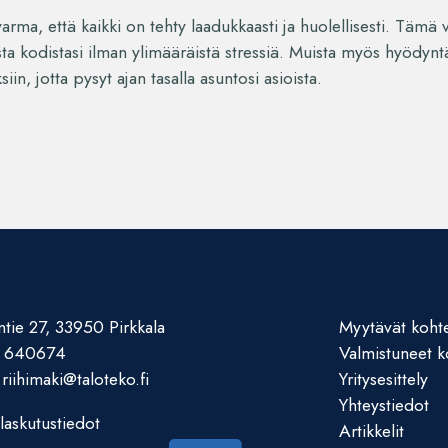
rma, että kaikki on tehty laadukkaasti ja huolellisesti. Tämä 
sta kodistasi ilman ylimääräistä stressiä. Muista myös hyödynt
iin, jotta pysyt ajan tasalla asuntosi asioista.
tie 27, 33950 Pirkkala
Myytävät koht
 640674
Valmistuneet k
.riihimaki@taloteko.fi
Yritysesittely
Yhteystiedot
laskutustiedot
Artikkelit