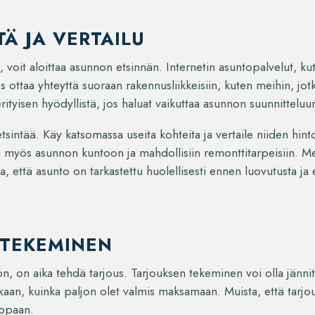
Ä JA VERTAILU
t, voit aloittaa asunnon etsinnän. Internetin asuntopalvelut, ku
s ottaa yhteyttä suoraan rakennusliikkeisiin, kuten meihin, jot
rityisen hyödyllistä, jos haluat vaikuttaa asunnon suunnitteluun
sintää. Käy katsomassa useita kohteita ja vertaile niiden hintoj
a myös asunnon kuntoon ja mahdollisiin remonttitarpeisiin. 
a, että asunto on tarkastettu huolellisesti ennen luovutusta ja 
TEKEMINEN
n, on aika tehdä tarjous. Tarjouksen tekeminen voi olla jänni
kkaan, kuinka paljon olet valmis maksamaan. Muista, että tarjou
uppaan.