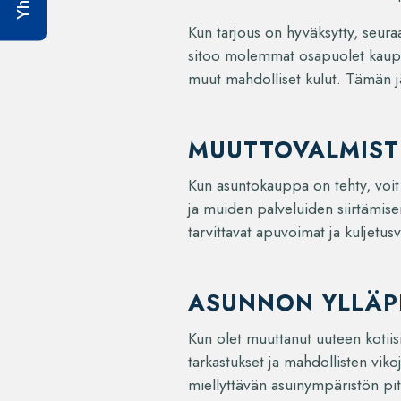
Kun tarjous on hyväksytty, seuraa
sitoo molemmat osapuolet kauppa
muut mahdolliset kulut. Tämän jä
MUUTTOVALMIST
Kun asuntokauppa on tehty, voit
ja muiden palveluiden siirtämise
tarvittavat apuvoimat ja kuljetusv
ASUNNON YLLÄP
Kun olet muuttanut uuteen kotiis
tarkastukset ja mahdollisten vik
miellyttävän asuinympäristön pi