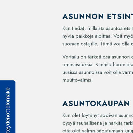
ASUNNON ETSINT
Kun tiedät, millaista asuntoa etsi
hyviä paikkoja aloittaa. Voit myö
suoraan ostajille. Tämä voi olla e
Vertailu on tärkeä osa asunnon et
ominaisuuksia. Kiinnitä huomiot
uusissa asunnoissa voit olla varm
muuttovalmis.
Yhteydenottolomake
ASUNTOKAUPAN 
Kun olet löytänyt sopivan asunno
pysyä rauhallisena ja harkita tar
että olet valmis sitoutumaan ka