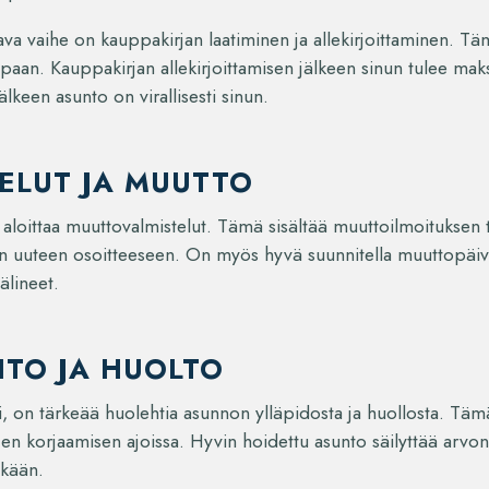
va vaihe on kauppakirjan laatiminen ja allekirjoittaminen. Tämä
an. Kauppakirjan allekirjoittamisen jälkeen sinun tulee maks
lkeen asunto on virallisesti sinun.
ELUT JA MUUTTO
 aloittaa muuttovalmistelut. Tämä sisältää muuttoilmoitukse
n uuteen osoitteeseen. On myös hyvä suunnitella muuttopäivä 
älineet.
ITO JA HUOLTO
i, on tärkeää huolehtia asunnon ylläpidosta ja huollosta. Tämä
ojen korjaamisen ajoissa. Hyvin hoidettu asunto säilyttää arvo
tkään.