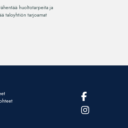
vähentää huoltotarpeita ja
ää taloyhtiön tarjoamat
eet
ohteet