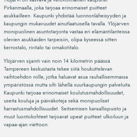
Pirkanmaalla, joka tarjoaa erinomaiset puitteet
asukkailleen. Kaupunki yhdistää luonnonläheisyyden ja
kaupungin mukavuudet ainutlaatuisella tavalla. Ylöjärven
monipuolinen asuntotarjonta vastaa eri elämäntilanteissa
olevien asukkaiden tarpeisiin, olipa kyseessä sitten
kerrostalo, rivitalo tai omakotitalo.
Ylöjärven sijainti vain noin 14 kilometrin päässä
Tampereen keskustasta tekee siitä houkuttelevan
vaihtoehdon niille, jotka haluavat asua rauhallisemmassa
ympäristössä mutta silti lähellä suurkaupungin palveluita.
Kaupunki tarjoaa erinomaiset koulutusmahdollisuudet,
useita kouluja ja päiväkoteja sekä monipuoliset
harrastusmahdollisuudet. Seitsemisen kansallispuisto ja
muut luontokohteet tarjoavat upeat puitteet ulkoiluun ja
vapaa-ajan viettoon.