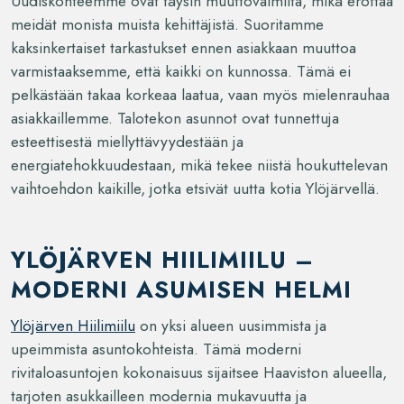
Uudiskohteemme ovat täysin muuttovalmiita, mikä erottaa
meidät monista muista kehittäjistä. Suoritamme
kaksinkertaiset tarkastukset ennen asiakkaan muuttoa
varmistaaksemme, että kaikki on kunnossa. Tämä ei
pelkästään takaa korkeaa laatua, vaan myös mielenrauhaa
asiakkaillemme. Talotekon asunnot ovat tunnettuja
esteettisestä miellyttävyydestään ja
energiatehokkuudestaan, mikä tekee niistä houkuttelevan
vaihtoehdon kaikille, jotka etsivät uutta kotia Ylöjärvellä.
YLÖJÄRVEN HIILIMIILU –
MODERNI ASUMISEN HELMI
Ylöjärven Hiilimiilu
on yksi alueen uusimmista ja
upeimmista asuntokohteista. Tämä moderni
rivitaloasuntojen kokonaisuus sijaitsee Haaviston alueella,
tarjoten asukkailleen modernia mukavuutta ja