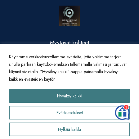
Myytävät kohteet
Valmistuneet kohteet
Käytämme verkkosivustollamme evästeitä, jotta voisimme tarjota
Yritysesittely
sinulle parhaan käyttökokemuksen tallentamalla valintasi ja toistuvat
Yhteystiedot
käynnit sivustolla. "Hyväksy kaikki"-nappia painamalla hyväksyt
Artikkelit
kaikkien evästeiden käytön.
Hyväksy kaikki
Evästeasetukset
Yhteydenottolomake
Hylkää kaikki
Tietosuojaseloste