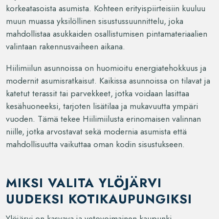
korkeatasoista asumista. Kohteen erityispiirteisiin kuuluu
muun muassa yksilöllinen sisustussuunnittelu, joka
mahdollistaa asukkaiden osallistumisen pintamateriaalien
valintaan rakennusvaiheen aikana.
Hiilimiilun asunnoissa on huomioitu energiatehokkuus ja
modernit asumisratkaisut. Kaikissa asunnoissa on tilavat ja
katetut terassit tai parvekkeet, jotka voidaan lasittaa
kesähuoneeksi, tarjoten lisätilaa ja mukavuutta ympäri
vuoden. Tämä tekee Hiilimiilusta erinomaisen valinnan
niille, jotka arvostavat sekä modernia asumista että
mahdollisuutta vaikuttaa oman kodin sisustukseen.
MIKSI VALITA YLÖJÄRVI
UUDEKSI KOTIKAUPUNGIKSI
Ylöjärvi on kasvava ja vetovoimainen kaupunki