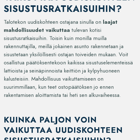
SISUSTUSRATKAISUIHIN?
Talotekon uudiskohteen ostajana sinulla on
laajat
mahdollisuudet vaikuttaa
tulevan kotisi
sisustusratkaisuihin. Toisin kuin monilla muilla
rakennuttajilla, meillä jokainen asunto rakennetaan ja
sisustetaan yksilöllisesti ostajan toiveiden mukaan. Voit
osallistua päätöksentekoon kaikissa sisustuselementeissä
lattioista ja seinäpinnoista keittiön ja kylpyhuoneen
kalusteisiin. Mahdollisuus vaikuttamiseen on
suurimmillaan, kun teet ostopäätöksen jo ennen
rakentamisen aloittamista tai heti sen alkuvaiheessa.
KUINKA PALJON VOIN
VAIKUTTAA UUDISKOHTEEN