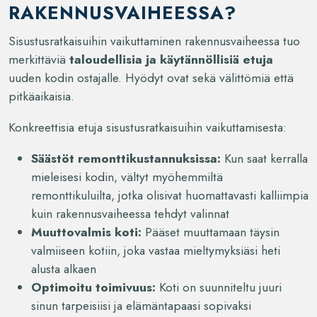
RAKENNUSVAIHEESSA?
Sisustusratkaisuihin vaikuttaminen rakennusvaiheessa tuo
merkittäviä
taloudellisia ja käytännöllisiä etuja
uuden kodin ostajalle. Hyödyt ovat sekä välittömiä että
pitkäaikaisia.
Konkreettisia etuja sisustusratkaisuihin vaikuttamisesta:
Säästöt remonttikustannuksissa:
Kun saat kerralla
mieleisesi kodin, vältyt myöhemmiltä
remonttikuluilta, jotka olisivat huomattavasti kalliimpia
kuin rakennusvaiheessa tehdyt valinnat
Muuttovalmis koti:
Pääset muuttamaan täysin
valmiiseen kotiin, joka vastaa mieltymyksiäsi heti
alusta alkaen
Optimoitu toimivuus:
Koti on suunniteltu juuri
sinun tarpeisiisi ja elämäntapaasi sopivaksi