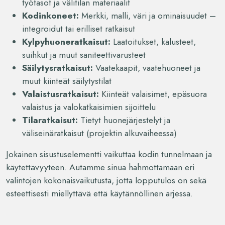
työtasot ja välitilan materiaalit
Kodinkoneet:
Merkki, malli, väri ja ominaisuudet –
integroidut tai erilliset ratkaisut
Kylpyhuoneratkaisut:
Laatoitukset, kalusteet,
suihkut ja muut saniteettivarusteet
Säilytysratkaisut:
Vaatekaapit, vaatehuoneet ja
muut kiinteät säilytystilat
Valaistusratkaisut:
Kiinteät valaisimet, epäsuora
valaistus ja valokatkaisimien sijoittelu
Tilaratkaisut:
Tietyt huonejärjestelyt ja
väliseinäratkaisut (projektin alkuvaiheessa)
Jokainen sisustuselementti vaikuttaa kodin tunnelmaan ja
käytettävyyteen. Autamme sinua hahmottamaan eri
valintojen kokonaisvaikutusta, jotta lopputulos on sekä
esteettisesti miellyttävä että käytännöllinen arjessa.