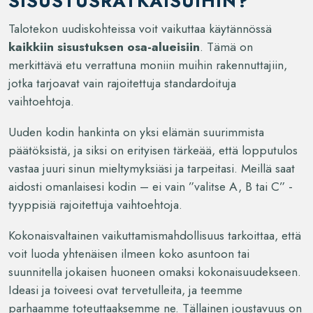
SISUSTUSRATKAISUIHIN?
Talotekon uudiskohteissa voit vaikuttaa käytännössä
kaikkiin sisustuksen osa-alueisiin
. Tämä on
merkittävä etu verrattuna moniin muihin rakennuttajiin,
jotka tarjoavat vain rajoitettuja standardoituja
vaihtoehtoja.
Uuden kodin hankinta on yksi elämän suurimmista
päätöksistä, ja siksi on erityisen tärkeää, että lopputulos
vastaa juuri sinun mieltymyksiäsi ja tarpeitasi. Meillä saat
aidosti omanlaisesi kodin – ei vain ”valitse A, B tai C” -
tyyppisiä rajoitettuja vaihtoehtoja.
Kokonaisvaltainen vaikuttamismahdollisuus tarkoittaa, että
voit luoda yhtenäisen ilmeen koko asuntoon tai
suunnitella jokaisen huoneen omaksi kokonaisuudekseen.
Ideasi ja toiveesi ovat tervetulleita, ja teemme
parhaamme toteuttaaksemme ne. Tällainen joustavuus on