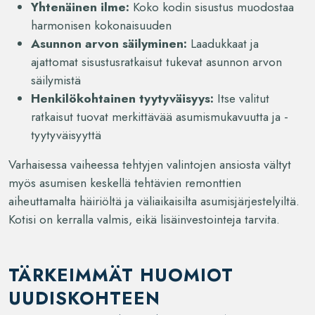
Yhtenäinen ilme:
Koko kodin sisustus muodostaa
harmonisen kokonaisuuden
Asunnon arvon säilyminen:
Laadukkaat ja
ajattomat sisustusratkaisut tukevat asunnon arvon
säilymistä
Henkilökohtainen tyytyväisyys:
Itse valitut
ratkaisut tuovat merkittävää asumismukavuutta ja -
tyytyväisyyttä
Varhaisessa vaiheessa tehtyjen valintojen ansiosta vältyt
myös asumisen keskellä tehtävien remonttien
aiheuttamalta häiriöltä ja väliaikaisilta asumisjärjestelyiltä.
Kotisi on kerralla valmis, eikä lisäinvestointeja tarvita.
TÄRKEIMMÄT HUOMIOT
UUDISKOHTEEN