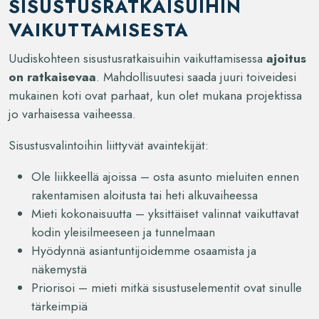
SISUSTUSRATKAISUIHIN
VAIKUTTAMISESTA
Uudiskohteen sisustusratkaisuihin vaikuttamisessa
ajoitus
on ratkaisevaa
. Mahdollisuutesi saada juuri toiveidesi
mukainen koti ovat parhaat, kun olet mukana projektissa
jo varhaisessa vaiheessa.
Sisustusvalintoihin liittyvät avaintekijät:
Ole liikkeellä ajoissa – osta asunto mieluiten ennen
rakentamisen aloitusta tai heti alkuvaiheessa
Mieti kokonaisuutta – yksittäiset valinnat vaikuttavat
kodin yleisilmeeseen ja tunnelmaan
Hyödynnä asiantuntijoidemme osaamista ja
näkemystä
Priorisoi – mieti mitkä sisustuselementit ovat sinulle
tärkeimpiä