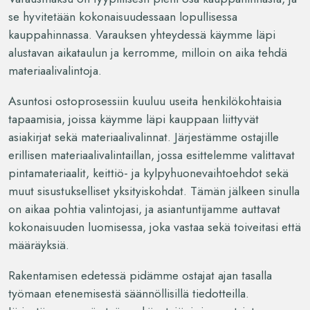
se hyvitetään kokonaisuudessaan lopullisessa
kauppahinnassa. Varauksen yhteydessä käymme läpi
alustavan aikataulun ja kerromme, milloin on aika tehdä
materiaalivalintoja.
Asuntosi ostoprosessiin kuuluu useita henkilökohtaisia
tapaamisia, joissa käymme läpi kauppaan liittyvät
asiakirjat sekä materiaalivalinnat. Järjestämme ostajille
erillisen materiaalivalintaillan, jossa esittelemme valittavat
pintamateriaalit, keittiö- ja kylpyhuonevaihtoehdot sekä
muut sisustukselliset yksityiskohdat. Tämän jälkeen sinulla
on aikaa pohtia valintojasi, ja asiantuntijamme auttavat
kokonaisuuden luomisessa, joka vastaa sekä toiveitasi että
määräyksiä.
Rakentamisen edetessä pidämme ostajat ajan tasalla
työmaan etenemisestä säännöllisillä tiedotteilla.