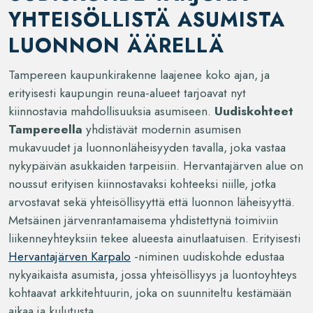
YHTEISÖLLISTÄ ASUMISTA
LUONNON ÄÄRELLÄ
Tampereen kaupunkirakenne laajenee koko ajan, ja
erityisesti kaupungin reuna-alueet tarjoavat nyt
kiinnostavia mahdollisuuksia asumiseen.
Uudiskohteet
Tampereella
yhdistävät modernin asumisen
mukavuudet ja luonnonläheisyyden tavalla, joka vastaa
nykypäivän asukkaiden tarpeisiin. Hervantajärven alue on
noussut erityisen kiinnostavaksi kohteeksi niille, jotka
arvostavat sekä yhteisöllisyyttä että luonnon läheisyyttä.
Metsäinen järvenrantamaisema yhdistettynä toimiviin
liikenneyhteyksiin tekee alueesta ainutlaatuisen. Erityisesti
Hervantajärven Karpalo
-niminen uudiskohde edustaa
nykyaikaista asumista, jossa yhteisöllisyys ja luontoyhteys
kohtaavat arkkitehtuurin, joka on suunniteltu kestämään
aikaa ja kulutusta.