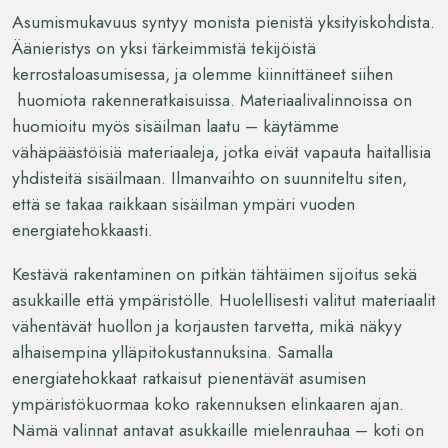
Asumismukavuus syntyy monista pienistä yksityiskohdista.
Äänieristys on yksi tärkeimmistä tekijöistä
kerrostaloasumisessa, ja olemme kiinnittäneet siihen
huomiota rakenneratkaisuissa. Materiaalivalinnoissa on
huomioitu myös sisäilman laatu – käytämme
vähäpäästöisiä materiaaleja, jotka eivät vapauta haitallisia
yhdisteitä sisäilmaan. Ilmanvaihto on suunniteltu siten,
että se takaa raikkaan sisäilman ympäri vuoden
energiatehokkaasti.
Kestävä rakentaminen on pitkän tähtäimen sijoitus sekä
asukkaille että ympäristölle. Huolellisesti valitut materiaalit
vähentävät huollon ja korjausten tarvetta, mikä näkyy
alhaisempina ylläpitokustannuksina. Samalla
energiatehokkaat ratkaisut pienentävät asumisen
ympäristökuormaa koko rakennuksen elinkaaren ajan.
Nämä valinnat antavat asukkaille mielenrauhaa – koti on