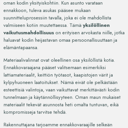
oman kodin yksityiskohtiin. Kun asunto varataan
ennakkoon, tuleva asukas pääsee mukaan
suunnitteluprosessiin tavalla, joka ei ole mahdollista
valmiiseen kotiin muutettaessa. Tämä
yksilöllinen
vaikutusmahdollisuus
on erityisen arvokasta niille, jotka
haluavat kodin heijastavan omaa persoonallisuuttaan ja
elämäntapaansa.
Materiaalivalinnat ovat oleellinen osa yksilöllistä kotia.
Ennakkovaraajana pääset valitsemaan esimerkiksi
lattiamateriaalit, keittiön työtasot, kaapistojen värit ja
kylpyhuoneen laatoitukset. Nämä eivät ole pelkästään
esteettisiä valintoja, vaan vaikuttavat merkittävästi kodin
tunnelmaan ja käytännöllisyyteen. Oman maun mukaiset
materiaalit tekevät asunnosta heti omalta tuntuvan, eikä
kompromisseja tarvitse tehdä.
Rakennuttajana tarjoamme ennakkovaraajille selkeän