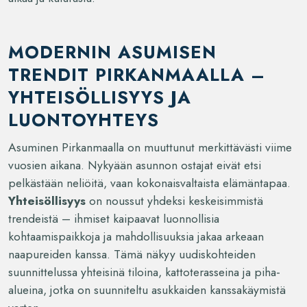
MODERNIN ASUMISEN
TRENDIT PIRKANMAALLA –
YHTEISÖLLISYYS JA
LUONTOYHTEYS
Asuminen Pirkanmaalla on muuttunut merkittävästi viime
vuosien aikana. Nykyään asunnon ostajat eivät etsi
pelkästään neliöitä, vaan kokonaisvaltaista elämäntapaa.
Yhteisöllisyys
on noussut yhdeksi keskeisimmistä
trendeistä – ihmiset kaipaavat luonnollisia
kohtaamispaikkoja ja mahdollisuuksia jakaa arkeaan
naapureiden kanssa. Tämä näkyy uudiskohteiden
suunnittelussa yhteisinä tiloina, kattoterasseina ja piha-
alueina, jotka on suunniteltu asukkaiden kanssakäymistä