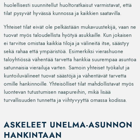
huolellisesti suunnitellut huoltoratkaisut varmistavat, että
tilat pysyvät hyvässä kunnossa ja kaikkien saatavilla.
Yhteiset tilat eivät ole pelkästään mukavuustekijä, vaan ne
tuovat myös taloudellista hyötyä asukkaille. Kun jokaisen
ei tarvitse omistaa kaikkia tiloja ja välineitä itse, säästyy
sekä rahaa että ympäristöä. Esimerkiksi vierashuone
taloyhtiössä vähentää tarvetta hankkia suurempaa asuntoa
satunnaisia vierailuja varten. Samoin yhteiset työkalut ja
kuntoiluvälineet tuovat säästöjä ja vähentävät tarvetta
omille hankinnoille. Yhteisölliset tilat mahdollistavat myös
luontevan tutustumisen naapureihin, mikä lisää
turvallisuuden tunnetta ja viihtyvyyttä omassa kodissa.
ASKELEET UNELMA-ASUNNON
HANKINTAAN