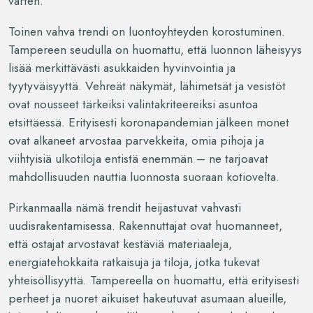
varten.
Toinen vahva trendi on luontoyhteyden korostuminen.
Tampereen seudulla on huomattu, että luonnon läheisyys
lisää merkittävästi asukkaiden hyvinvointia ja
tyytyväisyyttä. Vehreät näkymät, lähimetsät ja vesistöt
ovat nousseet tärkeiksi valintakriteereiksi asuntoa
etsittäessä. Erityisesti koronapandemian jälkeen monet
ovat alkaneet arvostaa parvekkeita, omia pihoja ja
viihtyisiä ulkotiloja entistä enemmän – ne tarjoavat
mahdollisuuden nauttia luonnosta suoraan kotiovelta.
Pirkanmaalla nämä trendit heijastuvat vahvasti
uudisrakentamisessa. Rakennuttajat ovat huomanneet,
että ostajat arvostavat kestäviä materiaaleja,
energiatehokkaita ratkaisuja ja tiloja, jotka tukevat
yhteisöllisyyttä. Tampereella on huomattu, että erityisesti
perheet ja nuoret aikuiset hakeutuvat asumaan alueille,