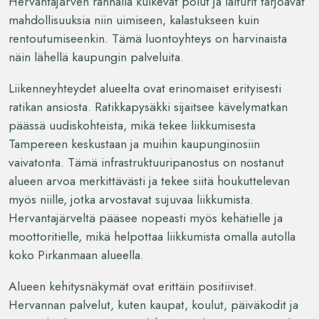
Hervantajärven rannalla kulkevat polut ja laiturit tarjoavat
mahdollisuuksia niin uimiseen, kalastukseen kuin
rentoutumiseenkin. Tämä luontoyhteys on harvinaista
näin lähellä kaupungin palveluita.
Liikenneyhteydet alueelta ovat erinomaiset erityisesti
ratikan ansiosta. Ratikkapysäkki sijaitsee kävelymatkan
päässä uudiskohteista, mikä tekee liikkumisesta
Tampereen keskustaan ja muihin kaupunginosiin
vaivatonta. Tämä infrastruktuuripanostus on nostanut
alueen arvoa merkittävästi ja tekee siitä houkuttelevan
myös niille, jotka arvostavat sujuvaa liikkumista.
Hervantajärveltä pääsee nopeasti myös kehätielle ja
moottoritielle, mikä helpottaa liikkumista omalla autolla
koko Pirkanmaan alueella.
Alueen kehitysnäkymät ovat erittäin positiiviset.
Hervannan palvelut, kuten kaupat, koulut, päiväkodit ja