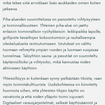
mikä tekee siitä arvokkaan lisän asukkaiden omien kotien
jatkeena.
Piha-alueiden suunnittelussa on panostettu viihtyisyyteen
ja toiminnallisuuteen. Yhteinen piha-alue on jaettu
erilaisiin toiminnallisiin vyöhykkeisiin: leikkipaikka lapsille,
grillipiste kesäiltojen kokoontumisiin ja rauhallisempia
oleskelualueita rentoutumiseen. Istutukset on valittu
tuomaan vehreyttä ympäri vuoden ja luomaan suojaisaa
tunnelmaa. Taloyhtiön sauna- ja pesutilat on suunniteltu
käytännöllisiksi ja viihtyisiksi, mikä kannustaa niiden
aktiiviseen käyttöön.
Yhteisöllisyys ei kuitenkaan synny pelkästään tiloista, vaan
myös toimintakulttuurista. Uudiskohteessa on kiinnitetty
huomiota siihen, että yhteisten tilojen käyttö on
vaivatonta ja että niiden ylläpito toimii sujuvasti.
Digitaaliset varausjärjestelmät, selkeät käyttösäännöt ja