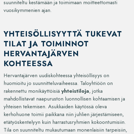
suunniteltu kestämään ja toimimaan moitteettomasti
vuosikymmenien ajan.
YHTEISÖLLISYYTTÄ TUKEVAT
TILAT JA TOIMINNOT
HERVANTAJÄRVEN
KOHTEESSA
Hervantajärven uudiskohteessa yhteisöllisyys on
huomioitu jo suunnitteluvaiheessa. Taloyhtiöön on
rakennettu monikäyttöisiä
yhteistiloja
, jotka
mahdollistavat naapuruston luonnollisen kohtaamisen ja
yhteisen tekemisen. Asukkaiden käytössä oleva
kerhohuone toimii paikkana niin juhlien järjestämiseen,
etätyöskentelyyn kuin harrastusryhmien kokoontumisiin.
Tila on suunniteltu mukautumaan monenlaisiin tarpeisiin,