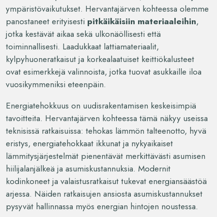
ympäristövaikutukset. Hervantajärven kohteessa olemme
panostaneet erityisesti
pitkäikäisiin materiaaleihin
,
jotka kestävät aikaa sekä ulkonäöllisesti että
toiminnallisesti. Laadukkaat lattiamateriaalit,
kylpyhuoneratkaisut ja korkealaatuiset keittiökalusteet
ovat esimerkkejä valinnoista, jotka tuovat asukkaille iloa
vuosikymmeniksi eteenpäin.
Energiatehokkuus on uudisrakentamisen keskeisimpiä
tavoitteita. Hervantajärven kohteessa tämä näkyy useissa
teknisissä ratkaisuissa: tehokas lämmön talteenotto, hyvä
eristys, energiatehokkaat ikkunat ja nykyaikaiset
lämmitysjärjestelmät pienentävät merkittävästi asumisen
hiilijalanjälkeä ja asumiskustannuksia. Modernit
kodinkoneet ja valaistusratkaisut tukevat energiansäästöä
arjessa. Näiden ratkaisujen ansiosta asumiskustannukset
pysyvät hallinnassa myös energian hintojen noustessa.