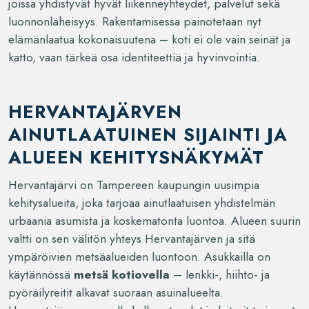
joissa yhdistyvät hyvät liikenneyhteydet, palvelut sekä
luonnonläheisyys. Rakentamisessa painotetaan nyt
elämänlaatua kokonaisuutena – koti ei ole vain seinät ja
katto, vaan tärkeä osa identiteettiä ja hyvinvointia.
HERVANTAJÄRVEN
AINUTLAATUINEN SIJAINTI JA
ALUEEN KEHITYSNÄKYMÄT
Hervantajärvi on Tampereen kaupungin uusimpia
kehitysalueita, joka tarjoaa ainutlaatuisen yhdistelmän
urbaania asumista ja koskematonta luontoa. Alueen suurin
valtti on sen välitön yhteys Hervantajärven ja sitä
ympäröivien metsäalueiden luontoon. Asukkailla on
käytännössä
metsä kotiovella
– lenkki-, hiihto- ja
pyöräilyreitit alkavat suoraan asuinalueelta.