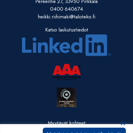
Pereentie 27, 33950 Pirkkala
0400 640674
heikki.riihimaki@taloteko.fi
Katso laskutustiedot
Myytävät kohteet
Valmistuneet kohteet