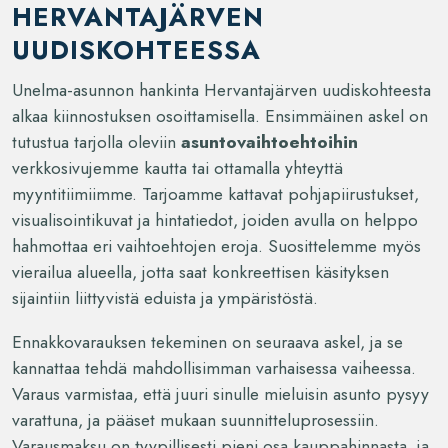
HERVANTAJÄRVEN
UUDISKOHTEESSA
Unelma-asunnon hankinta Hervantajärven uudiskohteesta
alkaa kiinnostuksen osoittamisella. Ensimmäinen askel on
tutustua tarjolla oleviin
asuntovaihtoehtoihin
verkkosivujemme kautta tai ottamalla yhteyttä
myyntitiimiimme. Tarjoamme kattavat pohjapiirustukset,
visualisointikuvat ja hintatiedot, joiden avulla on helppo
hahmottaa eri vaihtoehtojen eroja. Suosittelemme myös
vierailua alueella, jotta saat konkreettisen käsityksen
sijaintiin liittyvistä eduista ja ympäristöstä.
Ennakkovarauksen tekeminen on seuraava askel, ja se
kannattaa tehdä mahdollisimman varhaisessa vaiheessa.
Varaus varmistaa, että juuri sinulle mieluisin asunto pysyy
varattuna, ja pääset mukaan suunnitteluprosessiin.
Varausmaksu on tyypillisesti pieni osa kauppahinnasta, ja