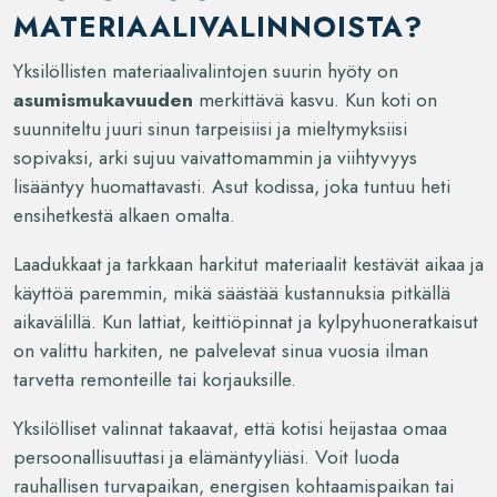
MATERIAALIVALINNOISTA?
Yksilöllisten materiaalivalintojen suurin hyöty on
asumismukavuuden
merkittävä kasvu. Kun koti on
suunniteltu juuri sinun tarpeisiisi ja mieltymyksiisi
sopivaksi, arki sujuu vaivattomammin ja viihtyvyys
lisääntyy huomattavasti. Asut kodissa, joka tuntuu heti
ensihetkestä alkaen omalta.
Laadukkaat ja tarkkaan harkitut materiaalit kestävät aikaa ja
käyttöä paremmin, mikä säästää kustannuksia pitkällä
aikavälillä. Kun lattiat, keittiöpinnat ja kylpyhuoneratkaisut
on valittu harkiten, ne palvelevat sinua vuosia ilman
tarvetta remonteille tai korjauksille.
Yksilölliset valinnat takaavat, että kotisi heijastaa omaa
persoonallisuuttasi ja elämäntyyliäsi. Voit luoda
rauhallisen turvapaikan, energisen kohtaamispaikan tai