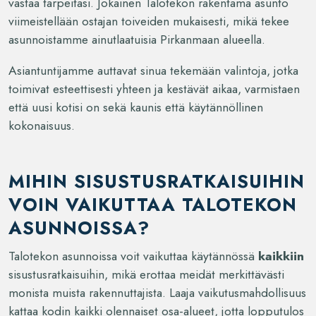
vastaa tarpeitasi. Jokainen Talotekon rakentama asunto
viimeistellään ostajan toiveiden mukaisesti, mikä tekee
asunnoistamme ainutlaatuisia Pirkanmaan alueella.
Asiantuntijamme auttavat sinua tekemään valintoja, jotka
toimivat esteettisesti yhteen ja kestävät aikaa, varmistaen
että uusi kotisi on sekä kaunis että käytännöllinen
kokonaisuus.
MIHIN SISUSTUSRATKAISUIHIN
VOIN VAIKUTTAA TALOTEKON
ASUNNOISSA?
Talotekon asunnoissa voit vaikuttaa käytännössä
kaikkiin
sisustusratkaisuihin, mikä erottaa meidät merkittävästi
monista muista rakennuttajista. Laaja vaikutusmahdollisuus
kattaa kodin kaikki olennaiset osa-alueet, jotta lopputulos