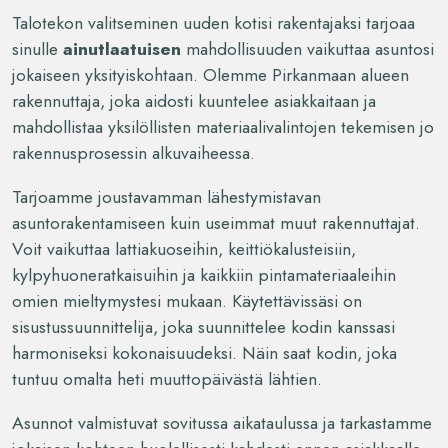
Talotekon valitseminen uuden kotisi rakentajaksi tarjoaa
sinulle
ainutlaatuisen
mahdollisuuden vaikuttaa asuntosi
jokaiseen yksityiskohtaan. Olemme Pirkanmaan alueen
rakennuttaja, joka aidosti kuuntelee asiakkaitaan ja
mahdollistaa yksilöllisten materiaalivalintojen tekemisen jo
rakennusprosessin alkuvaiheessa.
Tarjoamme joustavamman lähestymistavan
asuntorakentamiseen kuin useimmat muut rakennuttajat.
Voit vaikuttaa lattiakuoseihin, keittiökalusteisiin,
kylpyhuoneratkaisuihin ja kaikkiin pintamateriaaleihin
omien mieltymystesi mukaan. Käytettävissäsi on
sisustussuunnittelija, joka suunnittelee kodin kanssasi
harmoniseksi kokonaisuudeksi. Näin saat kodin, joka
tuntuu omalta heti muuttopäivästä lähtien.
Asunnot valmistuvat sovitussa aikataulussa ja tarkastamme