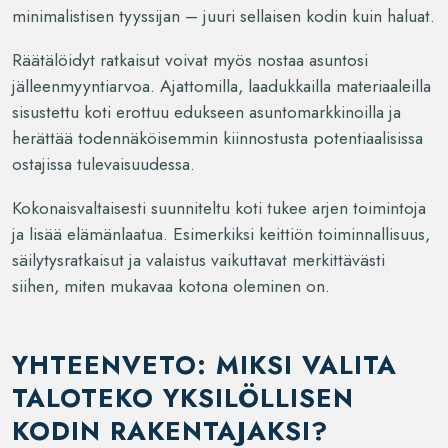
minimalistisen tyyssijan – juuri sellaisen kodin kuin haluat.
Räätälöidyt ratkaisut voivat myös nostaa asuntosi
jälleenmyyntiarvoa. Ajattomilla, laadukkailla materiaaleilla
sisustettu koti erottuu edukseen asuntomarkkinoilla ja
herättää todennäköisemmin kiinnostusta potentiaalisissa
ostajissa tulevaisuudessa.
Kokonaisvaltaisesti suunniteltu koti tukee arjen toimintoja
ja lisää elämänlaatua. Esimerkiksi keittiön toiminnallisuus,
säilytysratkaisut ja valaistus vaikuttavat merkittävästi
siihen, miten mukavaa kotona oleminen on.
YHTEENVETO: MIKSI VALITA
TALOTEKO YKSILÖLLISEN
KODIN RAKENTAJAKSI?