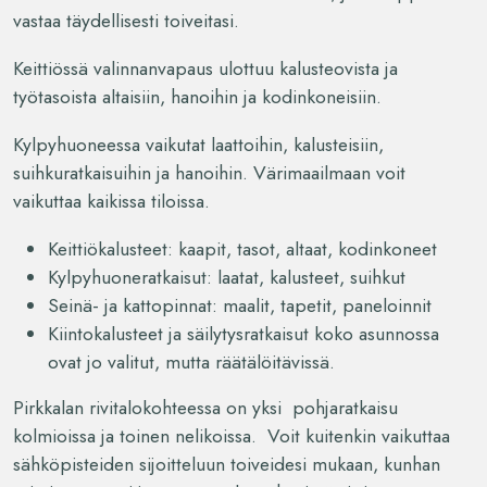
vastaa täydellisesti toiveitasi.
Keittiössä valinnanvapaus ulottuu kalusteovista ja
työtasoista altaisiin, hanoihin ja kodinkoneisiin.
Kylpyhuoneessa vaikutat laattoihin, kalusteisiin,
suihkuratkaisuihin ja hanoihin. Värimaailmaan voit
vaikuttaa kaikissa tiloissa.
Keittiökalusteet: kaapit, tasot, altaat, kodinkoneet
Kylpyhuoneratkaisut: laatat, kalusteet, suihkut
Seinä- ja kattopinnat: maalit, tapetit, paneloinnit
Kiintokalusteet ja säilytysratkaisut koko asunnossa
ovat jo valitut, mutta räätälöitävissä.
Pirkkalan rivitalokohteessa on yksi pohjaratkaisu
kolmioissa ja toinen nelikoissa. Voit kuitenkin vaikuttaa
sähköpisteiden sijoitteluun toiveidesi mukaan, kunhan