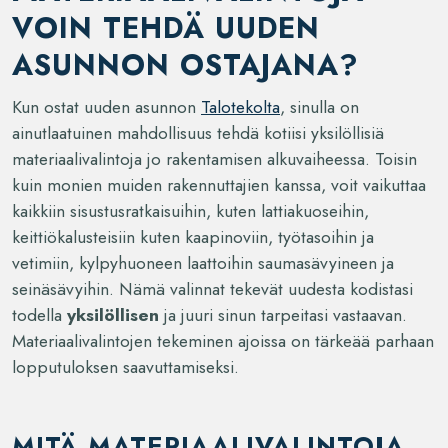
VOIN TEHDÄ UUDEN
ASUNNON OSTAJANA?
Kun ostat uuden asunnon
Talotekolta
, sinulla on
ainutlaatuinen mahdollisuus tehdä kotiisi yksilöllisiä
materiaalivalintoja jo rakentamisen alkuvaiheessa. Toisin
kuin monien muiden rakennuttajien kanssa, voit vaikuttaa
kaikkiin sisustusratkaisuihin, kuten lattiakuoseihin,
keittiökalusteisiin kuten kaapinoviin, työtasoihin ja
vetimiin, kylpyhuoneen laattoihin saumasävyineen ja
seinäsävyihin. Nämä valinnat tekevät uudesta kodistasi
todella
yksilöllisen
ja juuri sinun tarpeitasi vastaavan.
Materiaalivalintojen tekeminen ajoissa on tärkeää parhaan
lopputuloksen saavuttamiseksi.
MITÄ MATERIAALIVALINTOJA