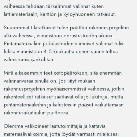
vaiheessa tehdään tärkeimmät valinnat kuten
lattiamateriaalit, keittiön ja kylpyhuoneen ratkaisut.
Suuremmat tilaratkaisut tulee päättää rakennusprojektin
alkuvaiheessa, viimeistään perustustöiden aikana.
Pintamateriaalien ja kalusteiden viimeiset valinnat tulisi
lukita viimeistään 4-5 kuukautta ennen suunniteltua
valmistumisajankohtaa.
Mitä aikaisemmin teet ostopäätöksen, sitä enemmän
valinnanvaraa sinulla on. Jos liityt mukaan
rakennusprojektiin myöhäisemmässä vaiheessa, jotkin
rakenteelliset ratkaisut saattavat olla jo lukittuja, mutta
pintamateriaaleihin ja kalusteisiin pääset vaikuttamaan
rakennusaikataulun puitteissa.
Olemme valikoineet laatutoimittajia ja kattavia
materiaalivalikoimia, jotta löydät varmasti mieleisesi