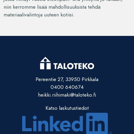
niin kerromme lisää mahdollisuuksista tehdä
materiaalivalintoja uuteen kotiisi.
Pereentie 27, 33950 Pirkkala
0400 640674
heikki.riihimaki@taloteko.fi
Katso laskutustiedot