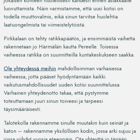
jokaisen kohteen huolellisesti kahdesti ennen asiakkaalle
luovuttamista. Näin varmistamme, että uusi kotisi on
todella muuttovalmis, eikä sinun tarvitse huolehtia
laatuongelmista tai viimeistelytöistä.
Pirkkalaan on tehty ratikkapäätös, ja ensimmäistä vaihetta
rakennetaan jo Härmälän kautta Pereelle. Toisessa
vaiheessa ratikka on suunnitteilla kuntakeskukseen saakka.
Ole yhteydessä meihin
mahdollisimman varhaisessa
vaiheessa, jotta pääset hyödyntämään kaikki
vaikutusmahdollisuudet uuden kotisi suunnittelussa.
Varhainen yhteydenotto takaa, että pystymme
toteuttamaan juuri sinun toiveesi ja tarpeesi
täysimääräisesti.
Talotekolla rakennamme sinulle muutakin kuin seinät ja
katon – rakennamme yksilöllisen kodin, jossa arki sujuu ja
jossa viihdyt vuosia eteenpäin. Ota yhteyttä jo tänään,