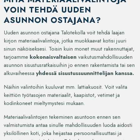
VOIN TEHDÄ UUDEN
ASUNNON OSTAJANA?
Uuden asunnon ostajana Talotekolla voit tehdä laajan
kirjon materiaalivalintoja, jotka muokkaavat kotisi juuri
sinun näköiseksesi. Toisin kuin monet muut rakennuttajat,
tarjoamme
kokonaisvaltaisen
vaikutusmahdollisuuden
asunnon sisustusratkaisuihin jo ennen rakentamista tai sen
alkuvaiheessa
yhdessä sisustussuunnittelijan kanssa.
Näihin valintoihin kuuluvat mm. lattiakuosit. Voit valita
keittiön työtasojen materiaalit, kaapistot, vetimet ja
kodinkoneet mieltymystesi mukaan.
Materiaalivalintojen tekeminen asuntoon ennen sen
valmistumista antaa sinulle mahdollisuuden luoda aidosti
yksilöllinen koti, joka heijastaa persoonallisuuttasi ja