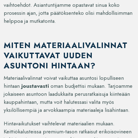
vaihtoehdot. Asiantuntijamme opastavat sinua koko
prosessin ajan, jotta päätöksenteko olisi mahdollisimman
helppoa ja mutkatonta.
MITEN MATERIAALIVALINNAT
VAIKUTTAVAT UUDEN
ASUNTONI HINTAAN?
Materiaalivalinnat voivat vaikuttaa asuntosi lopulliseen
hintaan
joustavasti
oman budjettisi mukaan. Tarjoamme
jokaiseen asuntoon laadukkaita perusratkaisuja kiinteään
kauppahintaan, mutta voit halutessasi valita myös
yksilöllisempiä ja arvokkaampia materiaaleja lisähintaan.
Hintavaikutukset vaihtelevat materiaalien mukaan.
Keittiökalusteissa premium-tason ratkaisut erikoisovineen