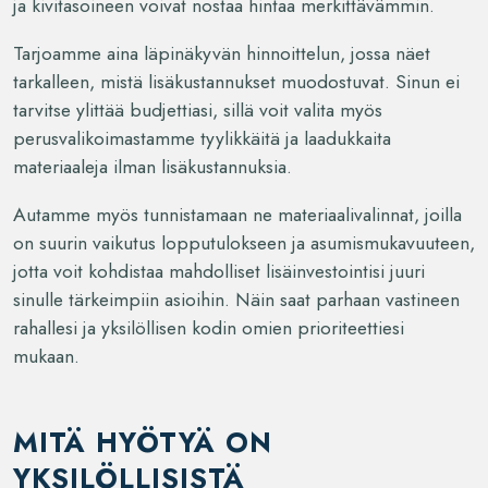
ja kivitasoineen voivat nostaa hintaa merkittävämmin.
Tarjoamme aina läpinäkyvän hinnoittelun, jossa näet
tarkalleen, mistä lisäkustannukset muodostuvat. Sinun ei
tarvitse ylittää budjettiasi, sillä voit valita myös
perusvalikoimastamme tyylikkäitä ja laadukkaita
materiaaleja ilman lisäkustannuksia.
Autamme myös tunnistamaan ne materiaalivalinnat, joilla
on suurin vaikutus lopputulokseen ja asumismukavuuteen,
jotta voit kohdistaa mahdolliset lisäinvestointisi juuri
sinulle tärkeimpiin asioihin. Näin saat parhaan vastineen
rahallesi ja yksilöllisen kodin omien prioriteettiesi
mukaan.
MITÄ HYÖTYÄ ON
YKSILÖLLISISTÄ