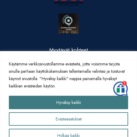
Myytävät kohteet
Valmistuneet kohteet
Käytämme verkkosivustollamme evästeitä, jotta voisimme tarjota
Yritysesittely
sinulle parhaan käyttökokemuksen tallentamalla valintasi ja toistuvat
Yhteystiedot
käynnit sivustolla. "Hyväksy kaikki"-nappia painamalla hyväksyt
Artikkelit
kaikkien evästeiden käytön.
Yhteydenottolomake
Hyväksy kaikki
Evästeasetukset
Hylkää kaikki
Tietosuojaseloste