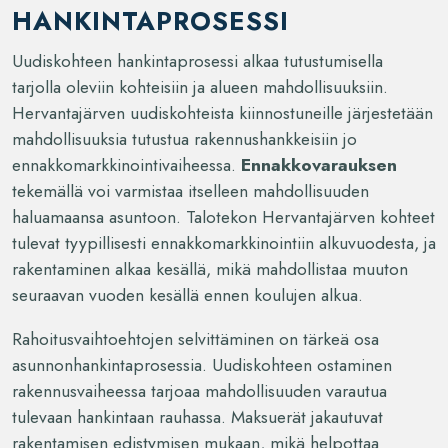
HANKINTAPROSESSI
Uudiskohteen hankintaprosessi alkaa tutustumisella
tarjolla oleviin kohteisiin ja alueen mahdollisuuksiin.
Hervantajärven uudiskohteista kiinnostuneille järjestetään
mahdollisuuksia tutustua rakennushankkeisiin jo
ennakkomarkkinointivaiheessa.
Ennakkovarauksen
tekemällä voi varmistaa itselleen mahdollisuuden
haluamaansa asuntoon. Talotekon Hervantajärven kohteet
tulevat tyypillisesti ennakkomarkkinointiin alkuvuodesta, ja
rakentaminen alkaa kesällä, mikä mahdollistaa muuton
seuraavan vuoden kesällä ennen koulujen alkua.
Rahoitusvaihtoehtojen selvittäminen on tärkeä osa
asunnonhankintaprosessia. Uudiskohteen ostaminen
rakennusvaiheessa tarjoaa mahdollisuuden varautua
tulevaan hankintaan rauhassa. Maksuerät jakautuvat
rakentamisen edistymisen mukaan, mikä helpottaa