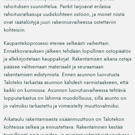
rahoituksen suunnittelua. Pankit tarjoavat erilaisia
rahoitusratkaisuja uudiskohteen ostoon, ja monet niistä
ovat räätälöityjä juuri rakennusvaiheessa ostettaviin
kohteisiin.
Kaupantekoprosessi etenee selkeästi vaiheittain.
Ennakkovarauksen jälkeen tehdään lopullinen ostopäätös
ja allekirjoitetaan kauppakirjat. Rakentamisen aikana ostaja
pääsee valitsemaan materiaalit ja seuraamaan
rakentamisen edistymistä. Ennen asunnon luovutusta
Taloteko tarkastaa asunnon kahdesti varmistaakseen, että
kaikki on kunnossa. Asunnon luovutusvaiheessa tehtävä
lopputarkastus on lähinnä muodollisuus, sillä asunto on
jo valmiiksi tarkastettu ja viimeistelty muuttovalmiiksi.
Aikataulu rakentamisesta sisäänmuuttoon on Talotekon
kohteissa selkeä ja ennustettava. Rakentaminen kestää
tyypillisesti noin vuoden, ja asunnot valmistuvat sovitussa