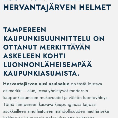
HERVANTAJÄRVEN HELMET
TAMPEREEN
KAUPUNKISUUNNITTELU ON
OTTANUT MERKITTÄVÄN
ASKELEEN KOHTI
LUONNONLÄHEISEMPÄÄ
KAUPUNKIASUMISTA.
Hervantajärven uusi asuinalue
on tästä loistava
esimerkki – alue, jossa yhdistyvät modernin
kaupunkiasumisen mukavuudet ja välitön luontoyhteys.
Tämä Tampereen kasvava kaupunginosa tarjoaa
asukkailleen ainutlaatuisen mahdollisuuden nauttia sekä
kehittyvän kaupungin palveluista että puhtaasta