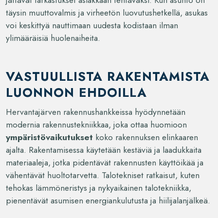
täysin muuttovalmis ja virheetön luovutushetkellä, asukas
voi keskittyä nauttimaan uudesta kodistaan ilman
ylimääräisiä huolenaiheita.
VASTUULLISTA RAKENTAMISTA
LUONNON EHDOILLA
Hervantajärven rakennushankkeissa hyödynnetään
modernia rakennustekniikkaa, joka ottaa huomioon
ympäristövaikutukset
koko rakennuksen elinkaaren
ajalta. Rakentamisessa käytetään kestäviä ja laadukkaita
materiaaleja, jotka pidentävät rakennusten käyttöikää ja
vähentävät huoltotarvetta. Talotekniset ratkaisut, kuten
tehokas lämmöneristys ja nykyaikainen talotekniikka,
pienentävät asumisen energiankulutusta ja hiilijalanjälkeä.