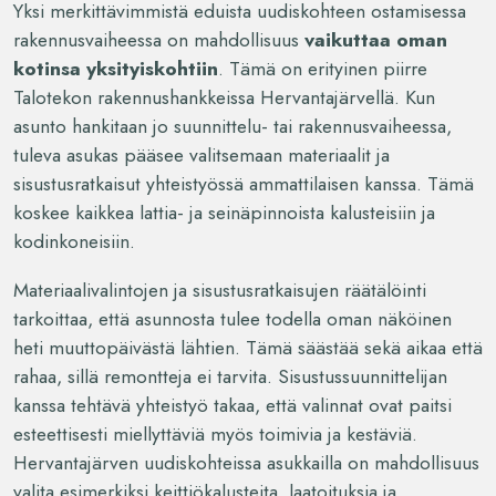
Yksi merkittävimmistä eduista uudiskohteen ostamisessa
rakennusvaiheessa on mahdollisuus
vaikuttaa oman
kotinsa yksityiskohtiin
. Tämä on erityinen piirre
Talotekon rakennushankkeissa Hervantajärvellä. Kun
asunto hankitaan jo suunnittelu- tai rakennusvaiheessa,
tuleva asukas pääsee valitsemaan materiaalit ja
sisustusratkaisut yhteistyössä ammattilaisen kanssa. Tämä
koskee kaikkea lattia- ja seinäpinnoista kalusteisiin ja
kodinkoneisiin.
Materiaalivalintojen ja sisustusratkaisujen räätälöinti
tarkoittaa, että asunnosta tulee todella oman näköinen
heti muuttopäivästä lähtien. Tämä säästää sekä aikaa että
rahaa, sillä remontteja ei tarvita. Sisustussuunnittelijan
kanssa tehtävä yhteistyö takaa, että valinnat ovat paitsi
esteettisesti miellyttäviä myös toimivia ja kestäviä.
Hervantajärven uudiskohteissa asukkailla on mahdollisuus
valita esimerkiksi keittiökalusteita, laatoituksia ja