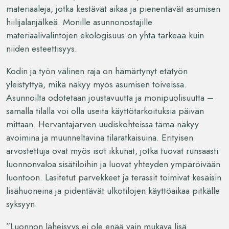
materiaaleja, jotka kestävät aikaa ja pienentävät asumisen
hiilijalanjälkeä. Monille asunnonostajille
materiaalivalintojen ekologisuus on yhtä tärkeää kuin
niiden esteettisyys.
Kodin ja työn välinen raja on hämärtynyt etätyön
yleistyttyä, mikä näkyy myös asumisen toiveissa.
Asunnoilta odotetaan joustavuutta ja monipuolisuutta –
samalla tilalla voi olla useita käyttötarkoituksia päivän
mittaan. Hervantajärven uudiskohteissa tämä näkyy
avoimina ja muunneltavina tilaratkaisuina. Erityisen
arvostettuja ovat myös isot ikkunat, jotka tuovat runsaasti
luonnonvaloa sisätiloihin ja luovat yhteyden ympäröivään
luontoon. Lasitetut parvekkeet ja terassit toimivat kesäisin
lisähuoneina ja pidentävät ulkotilojen käyttöaikaa pitkälle
syksyyn.
”Luonnon läheisyys ei ole enää vain mukava lisä