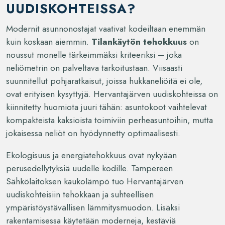
UUDISKOHTEISSA?
Modernit asunnonostajat vaativat kodeiltaan enemmän
kuin koskaan aiemmin.
Tilankäytön tehokkuus
on
noussut monelle tärkeimmäksi kriteeriksi – joka
neliömetrin on palveltava tarkoitustaan. Viisaasti
suunnitellut pohjaratkaisut, joissa hukkaneliöitä ei ole,
ovat erityisen kysyttyjä. Hervantajärven uudiskohteissa on
kiinnitetty huomiota juuri tähän: asuntokoot vaihtelevat
kompakteista kaksioista toimiviin perheasuntoihin, mutta
jokaisessa neliöt on hyödynnetty optimaalisesti.
Ekologisuus ja energiatehokkuus ovat nykyään
perusedellytyksiä uudelle kodille. Tampereen
Sähkölaitoksen kaukolämpö tuo Hervantajärven
uudiskohteisiin tehokkaan ja suhteellisen
ympäristöystävällisen lämmitysmuodon. Lisäksi
rakentamisessa käytetään moderneja, kestäviä