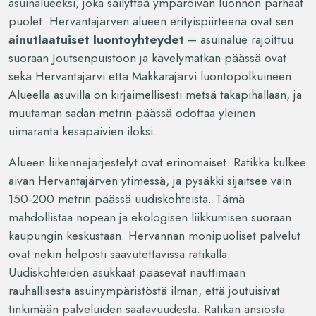
asuinalueeksi, joka säilyttää ympäröivän luonnon parhaat
puolet. Hervantajärven alueen erityispiirteenä ovat sen
ainutlaatuiset luontoyhteydet
– asuinalue rajoittuu
suoraan Joutsenpuistoon ja kävelymatkan päässä ovat
sekä Hervantajärvi että Makkarajärvi luontopolkuineen.
Alueella asuvilla on kirjaimellisesti metsä takapihallaan, ja
muutaman sadan metrin päässä odottaa yleinen
uimaranta kesäpäivien iloksi.
Alueen liikennejärjestelyt ovat erinomaiset. Ratikka kulkee
aivan Hervantajärven ytimessä, ja pysäkki sijaitsee vain
150-200 metrin päässä uudiskohteista. Tämä
mahdollistaa nopean ja ekologisen liikkumisen suoraan
kaupungin keskustaan. Hervannan monipuoliset palvelut
ovat nekin helposti saavutettavissa ratikalla.
Uudiskohteiden asukkaat pääsevät nauttimaan
rauhallisesta asuinympäristöstä ilman, että joutuisivat
tinkimään palveluiden saatavuudesta. Ratikan ansiosta