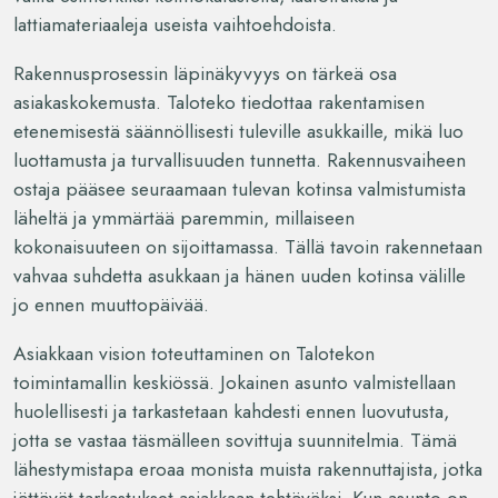
lattiamateriaaleja useista vaihtoehdoista.
Rakennusprosessin läpinäkyvyys on tärkeä osa
asiakaskokemusta. Taloteko tiedottaa rakentamisen
etenemisestä säännöllisesti tuleville asukkaille, mikä luo
luottamusta ja turvallisuuden tunnetta. Rakennusvaiheen
ostaja pääsee seuraamaan tulevan kotinsa valmistumista
läheltä ja ymmärtää paremmin, millaiseen
kokonaisuuteen on sijoittamassa. Tällä tavoin rakennetaan
vahvaa suhdetta asukkaan ja hänen uuden kotinsa välille
jo ennen muuttopäivää.
Asiakkaan vision toteuttaminen on Talotekon
toimintamallin keskiössä. Jokainen asunto valmistellaan
huolellisesti ja tarkastetaan kahdesti ennen luovutusta,
jotta se vastaa täsmälleen sovittuja suunnitelmia. Tämä
lähestymistapa eroaa monista muista rakennuttajista, jotka
jättävät tarkastukset asiakkaan tehtäväksi. Kun asunto on