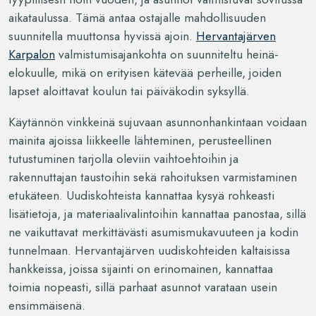
aikataulussa. Tämä antaa ostajalle mahdollisuuden
suunnitella muuttonsa hyvissä ajoin.
Hervantajärven
Karpalon
valmistumisajankohta on suunniteltu heinä-
elokuulle, mikä on erityisen kätevää perheille, joiden
lapset aloittavat koulun tai päiväkodin syksyllä.
Käytännön vinkkeinä sujuvaan asunnonhankintaan voidaan
mainita ajoissa liikkeelle lähteminen, perusteellinen
tutustuminen tarjolla oleviin vaihtoehtoihin ja
rakennuttajan taustoihin sekä rahoituksen varmistaminen
etukäteen. Uudiskohteista kannattaa kysyä rohkeasti
lisätietoja, ja materiaalivalintoihin kannattaa panostaa, sillä
ne vaikuttavat merkittävästi asumismukavuuteen ja kodin
tunnelmaan. Hervantajärven uudiskohteiden kaltaisissa
hankkeissa, joissa sijainti on erinomainen, kannattaa
toimia nopeasti, sillä parhaat asunnot varataan usein
ensimmäisenä.