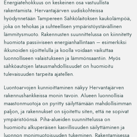
Energiatehokkuus on keskeinen osa vastuullista
rakentamista. Hervantajärven uudiskohteissa
hyödynnetään Tampereen Sähkölaitoksen kaukolämpöä,
joka on tehokas ja suhteellisen ympäristöystävällinen
lämmitysmuoto. Rakennusten suunnittelussa on kiinnitetty
huomiota passiiviseen energianhallintaan – esimerkiksi
ikkunoiden sijoittelulla ja koolla voidaan vaikuttaa
luonnolliseen valaistukseen ja lämmönsaantiin. Myös
sähköautojen latausmahdollisuudet on huomioitu
tulevaisuuden tarpeita ajatellen.
Luontoarvojen kunnioittaminen näkyy Hervantajärven
rakennushankkeissa monin tavoin. Alueen luonnollisia
maastonmuotoja on pyritty säilyttämään mahdollisimman
paljon, ja rakennukset on sijoitettu siten, että ne sopivat
ympäristöönsä. Piha-alueiden suunnittelussa on
huomioitu alkuperäisen kasvillisuuden säilyttäminen ja
luonnon monimuotoisuuden tukeminen. Rakentamisessa