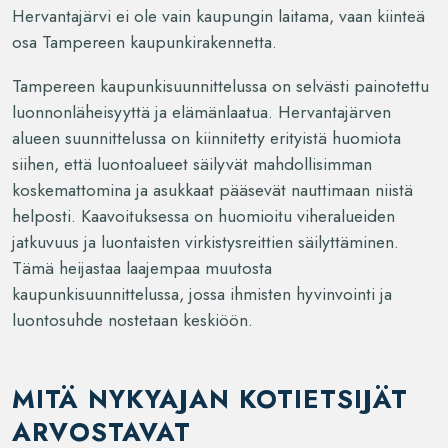
Hervantajärvi ei ole vain kaupungin laitama, vaan kiinteä
osa Tampereen kaupunkirakennetta.
Tampereen kaupunkisuunnittelussa on selvästi painotettu
luonnonläheisyyttä ja elämänlaatua. Hervantajärven
alueen suunnittelussa on kiinnitetty erityistä huomiota
siihen, että luontoalueet säilyvät mahdollisimman
koskemattomina ja asukkaat pääsevät nauttimaan niistä
helposti. Kaavoituksessa on huomioitu viheralueiden
jatkuvuus ja luontaisten virkistysreittien säilyttäminen.
Tämä heijastaa laajempaa muutosta
kaupunkisuunnittelussa, jossa ihmisten hyvinvointi ja
luontosuhde nostetaan keskiöön.
MITÄ NYKYAJAN KOTIETSIJÄT
ARVOSTAVAT