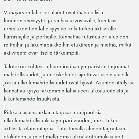
Vähäjärven läheiset alueet ovat ihanteellisia
luonnonläheisyyttä ja rauhaa arvostaville, kun taas
urheilukenttien läheisyys voi olla tärkeä aktiivisille
harrastajille ja perheille. Kannattaa tutustua eri alueiden
reitteihin ja liikuntapaikkoihin etukäteen ja miettiä, mitkä
aktiviteetit ovat itselle tärkeimpiä.
Talotekon kohteissa huomioidaan ympäristön tarjoamat
mahdollisuudet, ja uudiskohteet sijoittuvat usein alueille,
joissa ulkoilumahdollisuudet ovat hyvät. Asuntoesittelyssä
kannattaa kysyä tarkemmin lähialueen ulkoilureiteistä ja
liikuntamahdollisuuksista.
Pirkkala asuinpaikkana tarjoaa monipuolisia
ulkoilumahdollisuuksia ympäri vuoden, mikä tukee
aktiivista elämäntapaa. Tutustumalla alueen tarjontaan
etukäteen ja miettimällä omia ulkoilutottumuksia voit