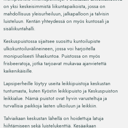
on yksi keskeisimmistä liikuntapaikoista, jossa on
mahdollisuus yleisurheiluun, jalkapalloon ja talvisin
luisteluun. Kentän yhteydessä on myös kuntosali ja
sisäliikuntahalli.
Keskuspuistossa sijaitsee suosittu kuntoilupiste
ulkokuntoiluvälineineen, jossa voi harjoitella
monipuolisesti lihaskuntoa. Puistossa on myös
frisbeeratoja, jotka tarjoavat mukavaa ajanvietettä
kaikenikäisille.
Lapsiperheille löytyy useita leikkipuistoja keskustan
tuntumasta, kuten Kyöstin leikkipuisto ja Keskuspuiston
leikkialue. Nämä puistot ovat hyvin varusteltuja ja
turvallisia paikkoja lasten ulkoiluun ja leikkiin.
Talviaikaan keskustan lähellä on hoidettuja latuja
hiihtämiseen sekä luistelukenttiä. Kesäaikaan