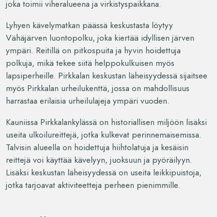
joka toimii viheralueena ja virkistyspaikkana.
Lyhyen kävelymatkan päässä keskustasta löytyy
Vähäjärven luontopolku, joka kiertää idyllisen järven
ympäri. Reitillä on pitkospuita ja hyvin hoidettuja
polkuja, mikä tekee siitä helppokulkuisen myös
lapsiperheille. Pirkkalan keskustan läheisyydessä sijaitsee
myös Pirkkalan urheilukenttä, jossa on mahdollisuus
harrastaa erilaisia urheilulajeja ympäri vuoden.
Kauniissa Pirkkalankylässä on historiallisen miljöön lisäksi
useita ulkoilureittejä, jotka kulkevat perinnemaisemissa.
Talvisin alueella on hoidettuja hiihtolatuja ja kesäisin
reittejä voi käyttää kävelyyn, juoksuun ja pyöräilyyn.
Lisäksi keskustan läheisyydessä on useita leikkipuistoja,
jotka tarjoavat aktiviteetteja perheen pienimmille.