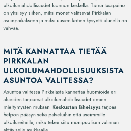
ulkoilumahdollisuudet luonnon keskellä. Tämä tasapaino
on yksi syy siihen, miksi monet valitsevat Pirkkalan
asuinpaikakseen ja miksi uusien kotien kysyntä alueella on
vahvaa.
MITÄ KANNATTAA TIETÄÄ
PIRKKALAN
ULKOILUMAHDOLLISUUKSISTA
ASUNTOA VALITESSA?
Asuntoa valitessa Pirkkalasta kannattaa huomioida eri
alueiden tarjoamat ulkoilumahdollisuudet omien
mieltymysten mukaan.
Keskustan läheisyys
tarjoaa
helpon pääsyn sekä palveluihin että useimmille
ulkoilureiteille, mikä tekee siitä monipuolisen valinnan
aktiiviselle asukkaalle.