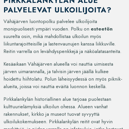
PIRKKALANKYLÄN ALUE
PALVELEVAT ULKOILIJOITA?
Vähäjärven luontopolku palvelee ulkoilijoita
monipuolisesti ympäri vuoden. Polku on
esteetön
suurelta osin, mikä mahdollistaa ulkoilun myös
liikuntarajoitteisille ja lastenvaunujen kanssa liikkuville.
Reitin varrella on levähdyspenkkejä ja näköalatasanteita.
Kesäaikaan Vähäjärven alueella voi nauttia uimisesta
järven uimarannalla, ja talvisin järven jäällä kulkee
hoidettu hiihtolatu. Polun läheisyydessä on myös piknik-
alueita, joissa voi nauttia eväitä luonnon keskellä.
Pirkkalankylän historiallinen alue tarjoaa puolestaan
kulttuurielämyksiä ulkoilun ohessa. Alueen vanhat
rakennukset, kirkko ja museot tuovat syvyyttä
ulkoilukokemukseen. Pirkkalankylän reitit ovat hyvin
merkittyjä, ja niiden varrella on infotauluja, jotka kertovat