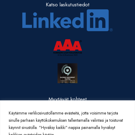
Katso laskutustiedot
Myytävät kohteet
Valmistuneet kohteet
Käytämme verkkosivustollamme evästeitä, jotta voisimme tarjota
Yritysesittely
sinulle parhaan käyttökokemuksen tallentamalla valintasi ja toistuvat
Yhteystiedot
käynnit sivustolla. "Hyväksy kaikki"-nappia painamalla hyväksyt
Artikkelit
kaikkien evästeiden käytön.