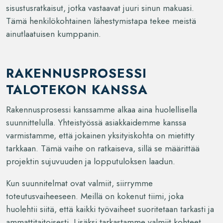
sisustusratkaisut, jotka vastaavat juuri sinun makuasi.
Tämä henkilökohtainen lähestymistapa tekee meistä
ainutlaatuisen kumppanin.
RAKENNUSPROSESSI
TALOTEKON KANSSA
Rakennusprosessi kanssamme alkaa aina huolellisella
suunnittelulla. Yhteistyössä asiakkaidemme kanssa
varmistamme, että jokainen yksityiskohta on mietitty
tarkkaan. Tämä vaihe on ratkaiseva, sillä se määrittää
projektin sujuvuuden ja lopputuloksen laadun.
Kun suunnitelmat ovat valmiit, siirrymme
toteutusvaiheeseen. Meillä on kokenut tiimi, joka
huolehtii siitä, että kaikki työvaiheet suoritetaan tarkasti ja
ammattitaitoisesti. Lisäksi tarkastamme valmiit kohteet