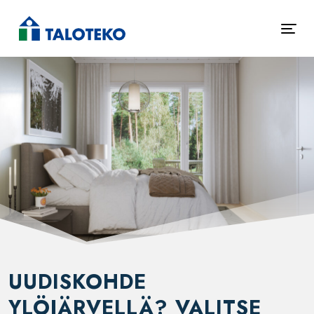
UUDISKOHDE
YLÖJÄRVELLÄ? VALITSE