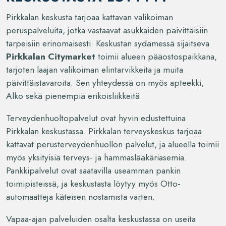
Pirkkalan keskusta tarjoaa kattavan valikoiman
peruspalveluita, jotka vastaavat asukkaiden päivittäisiin
tarpeisiin erinomaisesti. Keskustan sydämessä sijaitseva
Pirkkalan Citymarket
toimii alueen pääostospaikkana,
tarjoten laajan valikoiman elintarvikkeita ja muita
päivittäistavaroita. Sen yhteydessä on myös apteekki,
Alko sekä pienempiä erikoisliikkeitä.
Terveydenhuoltopalvelut ovat hyvin edustettuina
Pirkkalan keskustassa. Pirkkalan terveyskeskus tarjoaa
kattavat perusterveydenhuollon palvelut, ja alueella toimii
myös yksityisiä terveys- ja hammaslääkäriasemia.
Pankkipalvelut ovat saatavilla useamman pankin
toimipisteissä, ja keskustasta löytyy myös Otto-
automaatteja käteisen nostamista varten.
Vapaa-ajan palveluiden osalta keskustassa on useita