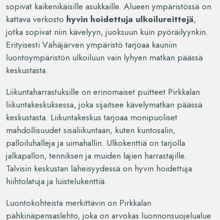
sopivat kaikenikäisille asukkaille. Alueen ympäristössä on
kattava verkosto
hyvin hoidettuja ulkoilureittejä
,
jotka sopivat niin kävelyyn, juoksuun kuin pyöräilyynkin.
Erityisesti Vähäjärven ympäristö tarjoaa kauniin
luontoympäristön ulkoiluun vain lyhyen matkan päässä
keskustasta.
Liikuntaharrastuksille on erinomaiset puitteet Pirkkalan
liikuntakeskuksessa, joka sijaitsee kävelymatkan päässä
keskustasta. Liikuntakeskus tarjoaa monipuoliset
mahdollisuudet sisäliikuntaan, kuten kuntosalin,
palloiluhalleja ja uimahallin. Ulkokenttiä on tarjolla
jalkapallon, tenniksen ja muiden lajien harrastajille.
Talvisin keskustan läheisyydessä on hyvin hoidettuja
hiihtolatuja ja luistelukenttiä.
Luontokohteista merkittävin on Pirkkalan
pähkinäpensaslehto, joka on arvokas luonnonsuojelualue