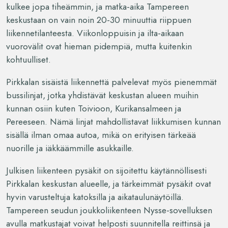
kulkee jopa tiheämmin, ja matka-aika Tampereen
keskustaan on vain noin 20-30 minuuttia riippuen
liikennetilanteesta. Viikonloppuisin ja ilta-aikaan
vuorovälit ovat hieman pidempiä, mutta kuitenkin
kohtuulliset.
Pirkkalan sisäistä liikennettä palvelevat myös pienemmät
bussilinjat, jotka yhdistävät keskustan alueen muihin
kunnan osiin kuten Toivioon, Kurikansalmeen ja
Pereeseen. Nämä linjat mahdollistavat liikkumisen kunnan
sisällä ilman omaa autoa, mikä on erityisen tärkeää
nuorille ja iäkkäämmille asukkaille.
Julkisen liikenteen pysäkit on sijoitettu käytännöllisesti
Pirkkalan keskustan alueelle, ja tärkeimmät pysäkit ovat
hyvin varusteltuja katoksilla ja aikataulunäytöillä.
Tampereen seudun joukkoliikenteen Nysse-sovelluksen
avulla matkustajat voivat helposti suunnitella reittinsä ja