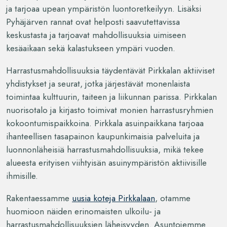
ja tarjoaa upean ympäristön luontoretkeilyyn. Lisäksi
Pyhäjärven rannat ovat helposti saavutettavissa
keskustasta ja tarjoavat mahdollisuuksia uimiseen
kesäaikaan sekä kalastukseen ympäri vuoden.
Harrastusmahdollisuuksia täydentävät Pirkkalan aktiiviset
yhdistykset ja seurat, jotka järjestävät monenlaista
toimintaa kulttuurin, taiteen ja liikunnan parissa. Pirkkalan
nuorisotalo ja kirjasto toimivat monien harrastusryhmien
kokoontumispaikkoina. Pirkkala asuinpaikkana tarjoaa
ihanteellisen tasapainon kaupunkimaisia palveluita ja
luonnonläheisiä harrastusmahdollisuuksia, mikä tekee
alueesta erityisen viihtyisän asuinympäristön aktiivisille
ihmisille.
Rakentaessamme
uusia koteja Pirkkalaan
, otamme
huomioon näiden erinomaisten ulkoilu- ja
harrastusmahdollisuuksien läheisyyden. Asuntojemme