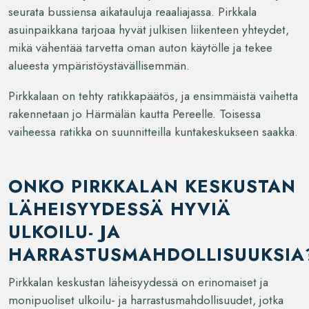
seurata bussiensa aikatauluja reaaliajassa. Pirkkala
asuinpaikkana tarjoaa hyvät julkisen liikenteen yhteydet,
mikä vähentää tarvetta oman auton käytölle ja tekee
alueesta ympäristöystävällisemmän.
Pirkkalaan on tehty ratikkapäätös, ja ensimmäistä vaihetta
rakennetaan jo Härmälän kautta Pereelle. Toisessa
vaiheessa ratikka on suunnitteilla kuntakeskukseen saakka.
ONKO PIRKKALAN KESKUSTAN
LÄHEISYYDESSÄ HYVIÄ
ULKOILU- JA
HARRASTUSMAHDOLLISUUKSIA
Pirkkalan keskustan läheisyydessä on erinomaiset ja
monipuoliset ulkoilu- ja harrastusmahdollisuudet, jotka