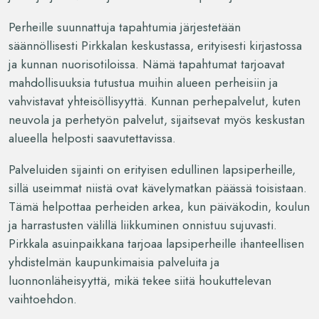
Perheille suunnattuja tapahtumia järjestetään
säännöllisesti Pirkkalan keskustassa, erityisesti kirjastossa
ja kunnan nuorisotiloissa. Nämä tapahtumat tarjoavat
mahdollisuuksia tutustua muihin alueen perheisiin ja
vahvistavat yhteisöllisyyttä. Kunnan perhepalvelut, kuten
neuvola ja perhetyön palvelut, sijaitsevat myös keskustan
alueella helposti saavutettavissa.
Palveluiden sijainti on erityisen edullinen lapsiperheille,
sillä useimmat niistä ovat kävelymatkan päässä toisistaan.
Tämä helpottaa perheiden arkea, kun päiväkodin, koulun
ja harrastusten välillä liikkuminen onnistuu sujuvasti.
Pirkkala asuinpaikkana tarjoaa lapsiperheille ihanteellisen
yhdistelmän kaupunkimaisia palveluita ja
luonnonläheisyyttä, mikä tekee siitä houkuttelevan
vaihtoehdon.