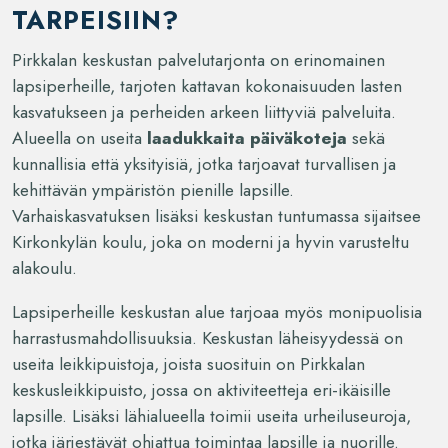
TARPEISIIN?
Pirkkalan keskustan palvelutarjonta on erinomainen
lapsiperheille, tarjoten kattavan kokonaisuuden lasten
kasvatukseen ja perheiden arkeen liittyviä palveluita.
Alueella on useita
laadukkaita päiväkoteja
sekä
kunnallisia että yksityisiä, jotka tarjoavat turvallisen ja
kehittävän ympäristön pienille lapsille.
Varhaiskasvatuksen lisäksi keskustan tuntumassa sijaitsee
Kirkonkylän koulu, joka on moderni ja hyvin varusteltu
alakoulu.
Lapsiperheille keskustan alue tarjoaa myös monipuolisia
harrastusmahdollisuuksia. Keskustan läheisyydessä on
useita leikkipuistoja, joista suosituin on Pirkkalan
keskusleikkipuisto, jossa on aktiviteetteja eri-ikäisille
lapsille. Lisäksi lähialueella toimii useita urheiluseuroja,
jotka järjestävät ohjattua toimintaa lapsille ja nuorille.