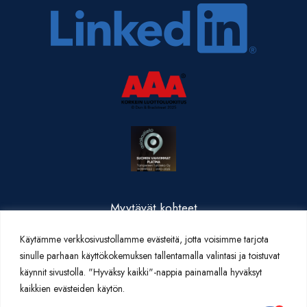
Myytävät kohteet
Valmistuneet kohteet
Käytämme verkkosivustollamme evästeitä, jotta voisimme tarjota
Yritysesittely
sinulle parhaan käyttökokemuksen tallentamalla valintasi ja toistuvat
Yhteystiedot
käynnit sivustolla. "Hyväksy kaikki"-nappia painamalla hyväksyt
Artikkelit
kaikkien evästeiden käytön.