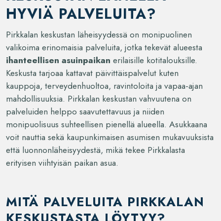
HYVIÄ PALVELUITA?
Pirkkalan keskustan läheisyydessä on monipuolinen
valikoima erinomaisia palveluita, jotka tekevät alueesta
ihanteellisen asuinpaikan
erilaisille kotitalouksille.
Keskusta tarjoaa kattavat päivittäispalvelut kuten
kauppoja, terveydenhuoltoa, ravintoloita ja vapaa-ajan
mahdollisuuksia. Pirkkalan keskustan vahvuutena on
palveluiden helppo saavutettavuus ja niiden
monipuolisuus suhteellisen pienellä alueella. Asukkaana
voit nauttia sekä kaupunkimaisen asumisen mukavuuksista
että luonnonläheisyydestä, mikä tekee Pirkkalasta
erityisen viihtyisän paikan asua.
MITÄ PALVELUITA PIRKKALAN
KESKUSTASTA LÖYTYY?