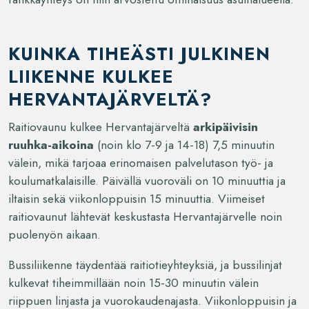
KUINKA TIHEÄSTI JULKINEN
LIIKENNE KULKEE
HERVANTAJÄRVELTÄ?
Raitiovaunu kulkee Hervantajärveltä
arkipäivisin
ruuhka-aikoina
(noin klo 7-9 ja 14-18) 7,5 minuutin
välein, mikä tarjoaa erinomaisen palvelutason työ- ja
koulumatkalaisille. Päivällä vuoroväli on 10 minuuttia ja
iltaisin sekä viikonloppuisin 15 minuuttia. Viimeiset
raitiovaunut lähtevät keskustasta Hervantajärvelle noin
puolenyön aikaan.
Bussiliikenne täydentää raitiotieyhteyksiä, ja bussilinjat
kulkevat tiheimmillään noin 15-30 minuutin välein
riippuen linjasta ja vuorokaudenajasta. Viikonloppuisin ja