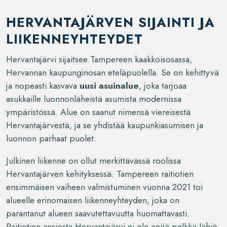
HERVANTAJÄRVEN SIJAINTI JA
LIIKENNEYHTEYDET
Hervantajärvi sijaitsee Tampereen kaakkoisosassa,
Hervannan kaupunginosan eteläpuolella. Se on kehittyvä
ja nopeasti kasvava
uusi asuinalue
, joka tarjoaa
asukkaille luonnonläheistä asumista modernissa
ympäristössä. Alue on saanut nimensä viereisestä
Hervantajärvestä, ja se yhdistää kaupunkiasumisen ja
luonnon parhaat puolet.
Julkinen liikenne on ollut merkittävässä roolissa
Hervantajärven kehityksessä. Tampereen raitiotien
ensimmäisen vaiheen valmistuminen vuonna 2021 toi
alueelle erinomaisen liikenneyhteyden, joka on
parantanut alueen saavutettavuutta huomattavasti.
Raitiotien ansiosta Hervantajärvi ei ole enää pelkkä lähiö