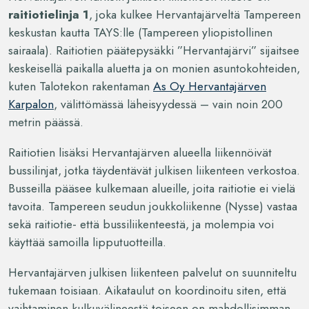
raitiotielinja 1
, joka kulkee Hervantajärveltä Tampereen
keskustan kautta TAYS:lle (Tampereen yliopistollinen
sairaala). Raitiotien päätepysäkki ”Hervantajärvi” sijaitsee
keskeisellä paikalla aluetta ja on monien asuntokohteiden,
kuten Talotekon rakentaman
As Oy Hervantajärven
Karpalon
, välittömässä läheisyydessä – vain noin 200
metrin päässä.
Raitiotien lisäksi Hervantajärven alueella liikennöivät
bussilinjat, jotka täydentävät julkisen liikenteen verkostoa.
Busseilla pääsee kulkemaan alueille, joita raitiotie ei vielä
tavoita. Tampereen seudun joukkoliikenne (Nysse) vastaa
sekä raitiotie- että bussiliikenteestä, ja molempia voi
käyttää samoilla lipputuotteilla.
Hervantajärven julkisen liikenteen palvelut on suunniteltu
tukemaan toisiaan. Aikataulut on koordinoitu siten, että
vaihtaminen kulkuvälineestä toiseen on mahdollisimman