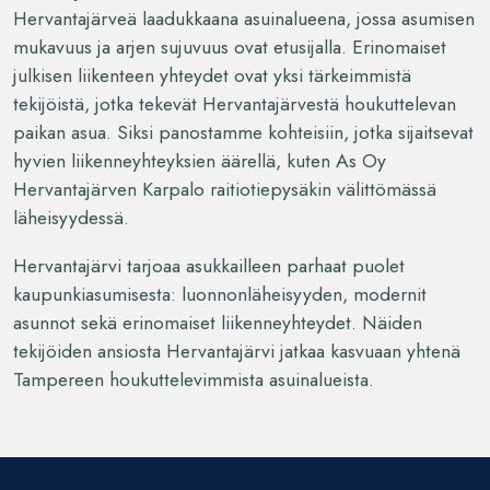
Hervantajärveä laadukkaana asuinalueena, jossa asumisen
mukavuus ja arjen sujuvuus ovat etusijalla. Erinomaiset
julkisen liikenteen yhteydet ovat yksi tärkeimmistä
tekijöistä, jotka tekevät Hervantajärvestä houkuttelevan
paikan asua. Siksi panostamme kohteisiin, jotka sijaitsevat
hyvien liikenneyhteyksien äärellä, kuten As Oy
Hervantajärven Karpalo raitiotiepysäkin välittömässä
läheisyydessä.
Hervantajärvi tarjoaa asukkailleen parhaat puolet
kaupunkiasumisesta: luonnonläheisyyden, modernit
asunnot sekä erinomaiset liikenneyhteydet. Näiden
tekijöiden ansiosta Hervantajärvi jatkaa kasvuaan yhtenä
Tampereen houkuttelevimmista asuinalueista.