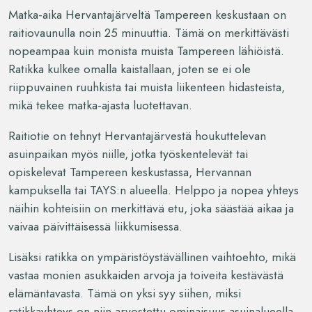
Matka-aika Hervantajärveltä Tampereen keskustaan on
raitiovaunulla noin 25 minuuttia. Tämä on merkittävästi
nopeampaa kuin monista muista Tampereen lähiöistä.
Ratikka kulkee omalla kaistallaan, joten se ei ole
riippuvainen ruuhkista tai muista liikenteen hidasteista,
mikä tekee matka-ajasta luotettavan.
Raitiotie on tehnyt Hervantajärvestä houkuttelevan
asuinpaikan myös niille, jotka työskentelevät tai
opiskelevat Tampereen keskustassa, Hervannan
kampuksella tai TAYS:n alueella. Helppo ja nopea yhteys
näihin kohteisiin on merkittävä etu, joka säästää aikaa ja
vaivaa päivittäisessä liikkumisessa.
Lisäksi ratikka on ympäristöystävällinen vaihtoehto, mikä
vastaa monien asukkaiden arvoja ja toiveita kestävästä
elämäntavasta. Tämä on yksi syy siihen, miksi
ratikkayhteys on niin arvostettu ominaisuus asuinalueella.