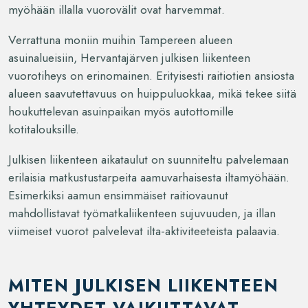
myöhään illalla vuorovälit ovat harvemmat.
Verrattuna moniin muihin Tampereen alueen
asuinalueisiin, Hervantajärven julkisen liikenteen
vuorotiheys on erinomainen. Erityisesti raitiotien ansiosta
alueen saavutettavuus on huippuluokkaa, mikä tekee siitä
houkuttelevan asuinpaikan myös autottomille
kotitalouksille.
Julkisen liikenteen aikataulut on suunniteltu palvelemaan
erilaisia matkustustarpeita aamuvarhaisesta iltamyöhään.
Esimerkiksi aamun ensimmäiset raitiovaunut
mahdollistavat työmatkaliikenteen sujuvuuden, ja illan
viimeiset vuorot palvelevat ilta-aktiviteeteista palaavia.
MITEN JULKISEN LIIKENTEEN