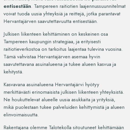
entisestään
. Tampereen raitiotien laajennussuunnitelmat
voivat tuoda uusia yhteyksiä ja reittejä, jotka parantavat
Hervantajärven saavutettavuutta entisestään.
Julkisen liikenteen kehittäminen on keskeinen osa
Tampereen kaupungin strategiaa, ja erityisesti
raitiotieverkostoa on tarkoitus laajentaa tulevina vuosina.
Tämä vahvistaa Hervantajärven asemaa hyvin
saavutettavana asuinalueena ja tukee alueen kasvua ja
kehitystä.
Kasvavana asuinalueena Hervantajärvi hyötyy
merkittävästi erinomaisista julkisen liikenteen yhteyksistä.
Ne houkuttelevat alueelle uusia asukkaita ja yrityksiä,
mikä puolestaan tukee palveluiden kehittymistä ja alueen
elinvoimaisuutta.
Rakentajana olemme Talotekolla sitoutuneet kehittämään