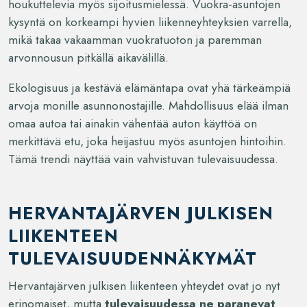
houkuttelevia myös sijoitusmielessä. Vuokra-asuntojen
kysyntä on korkeampi hyvien liikenneyhteyksien varrella,
mikä takaa vakaamman vuokratuoton ja paremman
arvonnousun pitkällä aikavälillä.
Ekologisuus ja kestävä elämäntapa ovat yhä tärkeämpiä
arvoja monille asunnonostajille. Mahdollisuus elää ilman
omaa autoa tai ainakin vähentää auton käyttöä on
merkittävä etu, joka heijastuu myös asuntojen hintoihin.
Tämä trendi näyttää vain vahvistuvan tulevaisuudessa.
HERVANTAJÄRVEN JULKISEN
LIIKENTEEN
TULEVAISUUDENNÄKYMÄT
Hervantajärven julkisen liikenteen yhteydet ovat jo nyt
erinomaiset, mutta
tulevaisuudessa ne paranevat