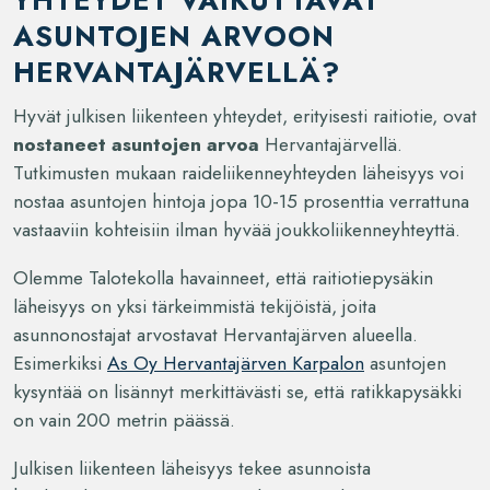
YHTEYDET VAIKUTTAVAT
ASUNTOJEN ARVOON
HERVANTAJÄRVELLÄ?
Hyvät julkisen liikenteen yhteydet, erityisesti raitiotie, ovat
nostaneet asuntojen arvoa
Hervantajärvellä.
Tutkimusten mukaan raideliikenneyhteyden läheisyys voi
nostaa asuntojen hintoja jopa 10-15 prosenttia verrattuna
vastaaviin kohteisiin ilman hyvää joukkoliikenneyhteyttä.
Olemme Talotekolla havainneet, että raitiotiepysäkin
läheisyys on yksi tärkeimmistä tekijöistä, joita
asunnonostajat arvostavat Hervantajärven alueella.
Esimerkiksi
As Oy Hervantajärven Karpalon
asuntojen
kysyntää on lisännyt merkittävästi se, että ratikkapysäkki
on vain 200 metrin päässä.
Julkisen liikenteen läheisyys tekee asunnoista