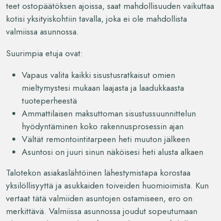
teet ostopäätöksen ajoissa, saat mahdollisuuden vaikuttaa
kotisi yksityiskohtiin tavalla, joka ei ole mahdollista
valmiissa asunnossa.
Suurimpia etuja ovat:
Vapaus valita kaikki sisustusratkaisut omien
mieltymystesi mukaan laajasta ja laadukkaasta
tuoteperheestä
Ammattilaisen maksuttoman sisustussuunnittelun
hyödyntäminen koko rakennusprosessin ajan
Vältät remontointitarpeen heti muuton jälkeen
Asuntosi on juuri sinun näköisesi heti alusta alkaen
Talotekon asiakaslähtöinen lähestymistapa korostaa
yksilöllisyyttä ja asukkaiden toiveiden huomioimista. Kun
vertaat tätä valmiiden asuntojen ostamiseen, ero on
merkittävä. Valmiissa asunnossa joudut sopeutumaan