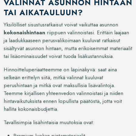
VALINNAT ASUNNON HINTAAN
TAI AIKATAULUUN?
Yksilölliset sisustusratkaisut voivat vaikuttaa asunnon
kokonaishintaan
riippuen valinnoistasi. Erittäin laajaan
ja laadukkaaseen perusvalikoimaan kuuluvat ratkaisut
sisältyvät asunnon hintaan, mutta erikoisemmat materiaalit
tai lisäominaisuudet voivat tuoda lisäkustannuksia.
Hinnoitteluperiaatteemme on läpinäkyvä: saat aina
selkeän erittelyn siitä, mitkä valinnat kuuluvat
perushintaan ja mitkä ovat maksullisia lisävalintoja.
Teemme kirjallisen yhteenvedon valinnoistasi ja niiden
hintavaikutuksista ennen lopullista päätöstä, jotta voit
hallita kokonaisbudjettia.
Tavallisimpia lisähintaisia muutoksia ovat:
Premium-luokan pintamateriaalit