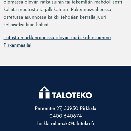
olemassa oleviin ratkaisuihin tai tekemään mahdollisesti
kalliita muutostöitä jälkikäteen. Rakennusvaiheessa
ostetussa asunnossa kaikki tehdään kerralla juuri
sellaiseksi kuin haluat.
Tutustu markkinoinnissa oleviin uudiskohteisiimme
Pirkanmaalla!
Pereentie 27, 33950 Pirkkala
0400 640674
heikki.riihimaki@taloteko.fi