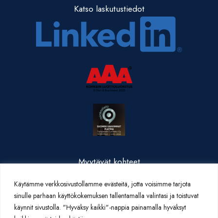
Katso laskutustiedot
Myytävät kohteet
Valmistuneet kohteet
Käytämme verkkosivustollamme evästeitä, jotta voisimme tarjota
Yritysesittely
sinulle parhaan käyttökokemuksen tallentamalla valintasi ja toistuvat
Yhteystiedot
käynnit sivustolla. "Hyväksy kaikki"-nappia painamalla hyväksyt
Artikkelit