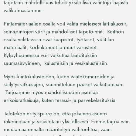
tarjotaan mahdollisuus tehdä yksilöllisiä valintoja laajasta
valikoimastamme.
Pintamateriaalien osalta voit valita mieleisesi lattiakuosit,
seinäpintojen värit ja mahdolliset tapetoinnit. Keittiön
osalta valittavissa ovat kaapistot, työtasot, välitilan
materiaalit, kodinkoneet ja muut varusteet.
Kylpyhuoneessa voit vaikuttaa laatoituksiin
saumasävyineen, kalusteisiin ja vesikalusteisiin.
Myös kiintokalusteiden, kuten vaatekomeroiden ja
säilytysratkaisujen, suunnitteluun pääset vaikuttamaan.
Tarjoamme myös mahdollisuuden asentaa
erikoisratkaisuja, kuten terassi- ja parvekelasituksia.
Talotekon erityispiirre on, että jokainen asunto
rakennetaan ja sisustetaan yksilöllisesti. Emme tarjoa vain
muutamaa ennalta määriteltyä vaihtoehtoa, vaan