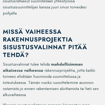
sisustusratkaisut suunnitellaan yhteistyössä
sisustussuunnittelijan kanssa juuri sinun toiveidesi
pohjalta.
MISSÄ VAIHEESSA
RAKENNUSPROJEKTIA
SISUSTUSVALINNAT PITÄÄ
TEHDÄ?
Sisustusvalinnat tulee tehdä
mahdollisimman
aikaisessa vaiheessa
rakennusprojektia, jotta kaikki
toiveesi ehditään huomioida suunnittelussa ja
toteutuksessa. Tämän vuoksi suosittelemme asunnon
ostamista jo ennen rakentamisen aloittamista tai heti sen
alkuvaiheessa.
Yleensä sisustusvalintojen prosessi käynnistyy pian