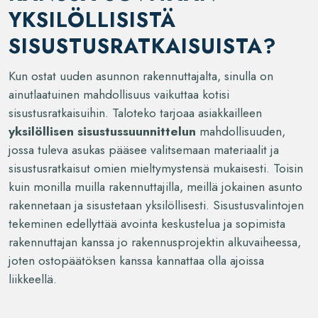
YKSILÖLLISISTÄ
SISUSTUSRATKAISUISTA?
Kun ostat uuden asunnon rakennuttajalta, sinulla on
ainutlaatuinen mahdollisuus vaikuttaa kotisi
sisustusratkaisuihin. Taloteko tarjoaa asiakkailleen
yksilöllisen sisustussuunnittelun
mahdollisuuden,
jossa tuleva asukas pääsee valitsemaan materiaalit ja
sisustusratkaisut omien mieltymystensä mukaisesti. Toisin
kuin monilla muilla rakennuttajilla, meillä jokainen asunto
rakennetaan ja sisustetaan yksilöllisesti. Sisustusvalintojen
tekeminen edellyttää avointa keskustelua ja sopimista
rakennuttajan kanssa jo rakennusprojektin alkuvaiheessa,
joten ostopäätöksen kanssa kannattaa olla ajoissa
liikkeellä.