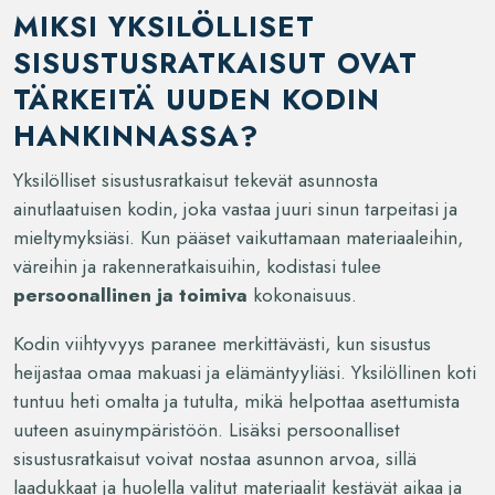
MIKSI YKSILÖLLISET
SISUSTUSRATKAISUT OVAT
TÄRKEITÄ UUDEN KODIN
HANKINNASSA?
Yksilölliset sisustusratkaisut tekevät asunnosta
ainutlaatuisen kodin, joka vastaa juuri sinun tarpeitasi ja
mieltymyksiäsi. Kun pääset vaikuttamaan materiaaleihin,
väreihin ja rakenneratkaisuihin, kodistasi tulee
persoonallinen ja toimiva
kokonaisuus.
Kodin viihtyvyys paranee merkittävästi, kun sisustus
heijastaa omaa makuasi ja elämäntyyliäsi. Yksilöllinen koti
tuntuu heti omalta ja tutulta, mikä helpottaa asettumista
uuteen asuinympäristöön. Lisäksi persoonalliset
sisustusratkaisut voivat nostaa asunnon arvoa, sillä
laadukkaat ja huolella valitut materiaalit kestävät aikaa ja