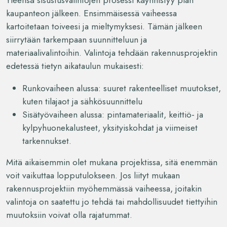
kaupanteon jälkeen. Ensimmäisessä vaiheessa
kartoitetaan toiveesi ja mieltymyksesi. Tämän jälkeen
siirrytään tarkempaan suunnitteluun ja
materiaalivalintoihin. Valintoja tehdään rakennusprojektin
edetessä tietyn aikataulun mukaisesti:
Runkovaiheen alussa: suuret rakenteelliset muutokset,
kuten tilajaot ja sähkösuunnittelu
Sisätyövaiheen alussa: pintamateriaalit, keittiö- ja
kylpyhuonekalusteet, yksityiskohdat ja viimeiset
tarkennukset.
Mitä aikaisemmin olet mukana projektissa, sitä enemmän
voit vaikuttaa lopputulokseen. Jos liityt mukaan
rakennusprojektiin myöhemmässä vaiheessa, joitakin
valintoja on saatettu jo tehdä tai mahdollisuudet tiettyihin
muutoksiin voivat olla rajatummat.