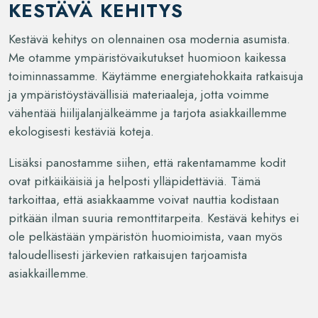
KESTÄVÄ KEHITYS
Kestävä kehitys on olennainen osa modernia asumista.
Me otamme ympäristövaikutukset huomioon kaikessa
toiminnassamme. Käytämme energiatehokkaita ratkaisuja
ja ympäristöystävällisiä materiaaleja, jotta voimme
vähentää hiilijalanjälkeämme ja tarjota asiakkaillemme
ekologisesti kestäviä koteja.
Lisäksi panostamme siihen, että rakentamamme kodit
ovat pitkäikäisiä ja helposti ylläpidettäviä. Tämä
tarkoittaa, että asiakkaamme voivat nauttia kodistaan
pitkään ilman suuria remonttitarpeita. Kestävä kehitys ei
ole pelkästään ympäristön huomioimista, vaan myös
taloudellisesti järkevien ratkaisujen tarjoamista
asiakkaillemme.