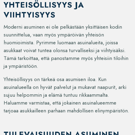
YHTEISÖLLISYYS JA
VIIHTYISYYS
Moderni asuminen ei ole pelkästään yksittäisen kodin
suunnittelua, vaan myös ympäröivän yhteisön
huomioimista. Pyrimme luomaan asuinalueita, joissa
asukkaat voivat tuntea olonsa turvalliseksi ja viihtyisäksi.
Tämä tarkoittaa, että panostamme myös yhteisiin tiloihin
ja ympäristöön.
Yhteisöllisyys on tärkeä osa asumisen iloa. Kun
asuinalueella on hyvät palvelut ja mukavat naapurit, arki
sujuu helpommin ja elämä tuntuu rikkaammalta.
Haluamme varmistaa, että jokainen asuinalueemme
tarjoaa asukkailleen parhaan mahdollisen elinympäristön.
TULEVAISUUDEN ASUMINEN