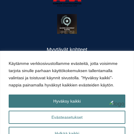
Myytävät kohteet
Valmistuneet kohteet
Käytämme verkkosivustollamme evästeitä, jotta voisimme
Yritysesittely
tarjota sinulle parhaan käyttökokemuksen tallentamalla
Yhteystiedot
valintasi ja toistuvat käynnit sivustolla. "Hyväksy kaikki"-
Artikkelit
nappia painamalla hyväksyt kaikkien evästeiden käytön.
Hyväksy kaikki
Yhteydenottolomake
Evästeasetukset
Hylkää kaikki
Tietosuojaseloste