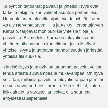
Taloyhtiön tarjoamat palvelut ja yhteisöllisyys ovat
tärkeitä tekijöitä, kun valitset asuntoa perheellesi.
Hervantajärven alueella sijaitsevat taloyhtiöt, kuten
As Oy Hervantajärven Hilla ja As Oy Hervantajärven
Karpalo, tarjoavat monipuolisia yhteisiä tiloja ja
palveluita. Esimerkiksi Karpalon taloyhtiössä on
yhteinen pihasauna ja korttelitupa, jotka lisäävät
yhteisöllisyyttä ja tarjoavat mahdollisuuden järjestää
yhteisiä tilaisuuksia.
Yhteisöllisyys ja taloyhtiön tarjoamat palvelut voivat
tehdä arjesta sujuvampaa ja mukavampaa. On hyvä
selvittää, millaisia palveluita taloyhtiö tarjoaa ja miten
ne vastaavat perheesi tarpeita. Yhteiset tilat, kuten
leikkialueet ja varastotilat, voivat olla suuri etu
erityisesti lapsiperheille.