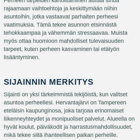
Perheen tarpeiden kartoittaminen auttaa sinua
rajaamaan vaihtoehtoja ja keskittymään niihin
asuntoihin, jotka vastaavat parhaiten perheesi
vaatimuksia. Tämä tekee asunnon etsinnästä
tehokkaampaa ja vähemmän stressaavaa. Muista
myös ottaa huomioon mahdolliset tulevaisuuden
tarpeet, kuten perheen kasvaminen tai etätyön
lisääntyminen.
SIJAINNIN MERKITYS
Sijainti on yksi tärkeimmistä tekijöistä, kun valitset
asuntoa perheellesi. Hervantajärvi on Tampereen
eteläisin kaupunginosa, joka tarjoaa erinomaiset
liikenneyhteydet ja monipuoliset palvelut. Alueella on
hyvät koulut, päiväkodit ja harrastusmahdollisuudet,
mikä tekee siitä ihanteellisen paikan perheille.