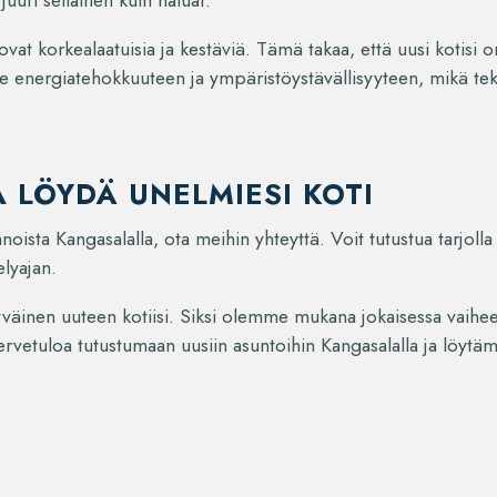
juuri sellainen kuin haluat.
vat korkealaatuisia ja kestäviä. Tämä takaa, että uusi kotisi o
 energiatehokkuuteen ja ympäristöystävällisyyteen, mikä teke
A LÖYDÄ UNELMIESI KOTI
noista Kangasalalla, ota meihin yhteyttä. Voit tutustua tarjolla
elyajan.
tyväinen uuteen kotiisi. Siksi olemme mukana jokaisessa vaihee
rvetuloa tutustumaan uusiin asuntoihin Kangasalalla ja löytämä