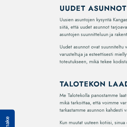
UUDET ASUNNOT
Uusien asuntojen kysyntä Kangasa
siitä, että uudet asunnot tarjoa
asuntojen suunnitteluun ja raken
Uudet asunnot ovat suunniteltu 
varusteltuja ja esteettisesti mie
toteutukseen, mikä tekee kodista
TALOTEKON LAA
Me Talotekolla panostamme laatu
mikä tarkoittaa, että voimme va
tarkastamme asunnon kahdesti v
Kun muutat uuteen kotiisi, sinua