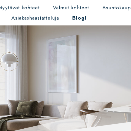
Myytävät kohteet
Valmiit kohteet
Asuntokau
Asiakashaastatteluja
Blogi