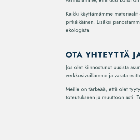
varmistamme, että uusi kotisi on 
Kaikki käyttämämme materiaalit o
pitkäikäinen. Lisäksi panostamme
ekologista.
OTA YHTEYTTÄ J
Jos olet kiinnostunut uusista asun
verkkosivuillamme ja varata esitt
Meille on tärkeää, että olet tyy
toteutukseen ja muuttoon asti. Te