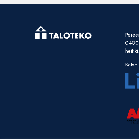
Pereen
0400
heikki
Katso 