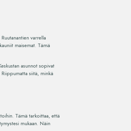
i Ruutanantien varrella
a kauniit maisemat. Tämä
 Keskustan asunnot sopivat
. Riippumatta siitä, minkä
oihin. Tämä tarkoittaa, että
ieltymystesi mukaan. Näin