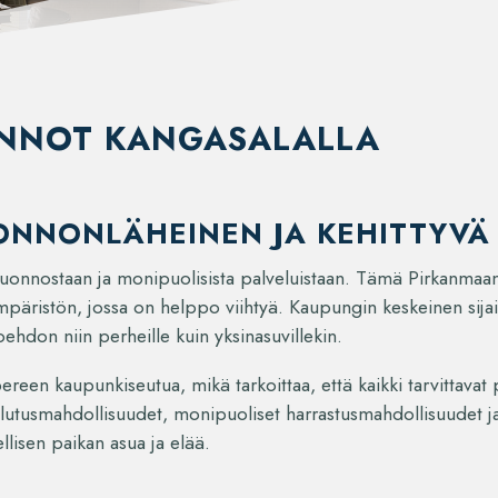
UNNOT KANGASALALLA
ONNONLÄHEINEN JA KEHITTYVÄ
luonnostaan ja monipuolisista palveluistaan. Tämä Pirkanmaan
mpäristön, jossa on helppo viihtyä. Kaupungin keskeinen sijai
oehdon niin perheille kuin yksinasuvillekin.
een kaupunkiseutua, mikä tarkoittaa, että kaikki tarvittavat p
utusmahdollisuudet, monipuoliset harrastusmahdollisuudet ja 
lisen paikan asua ja elää.