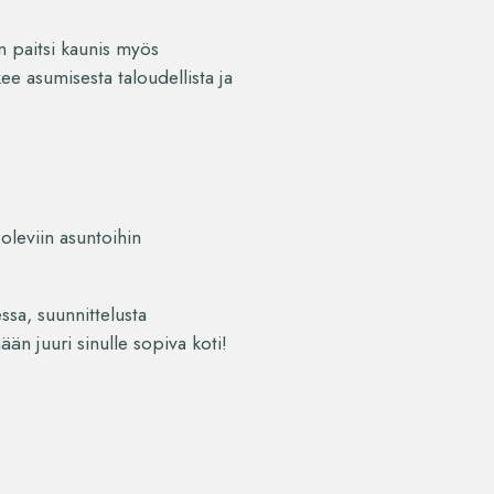
n paitsi kaunis myös
e asumisesta taloudellista ja
 oleviin asuntoihin
ssa, suunnittelusta
än juuri sinulle sopiva koti!