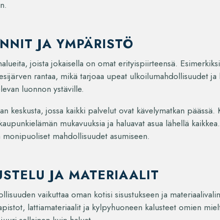
n.
INNIT JA YMPÄRISTÖ
alueita, joista jokaisella on omat erityispiirteensä. Esimerkiks
 Vesijärven rantaa, mikä tarjoaa upeat ulkoilumahdollisuudet j
levan luonnon ystäville.
an keskusta, jossa kaikki palvelut ovat kävelymatkan päässä.
vat kaupunkielämän mukavuuksia ja haluavat asua lähellä kaikkea
oaa monipuoliset mahdollisuudet asumiseen.
STELU JA MATERIAALIT
isuuden vaikuttaa oman kotisi sisustukseen ja materiaalivalint
kaapistot, lattiamateriaalit ja kylpyhuoneen kalusteet omien m