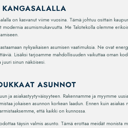
 KANGASALALLA
lalla on kasvanut viime vuosina. Tämä johtuu osittain kaupun
vat modernia asumismukavuutta. Me Talotekolla olemme erikoist
tamiseen.
vastaamaan nykyaikaisen asumisen vaatimuksia. Ne ovat energi
llyttäviä. Lisäksi tarjoamme mahdollisuuden vaikuttaa oman kod
 juuri sinun näköisesi.
DUKKAAT ASUNNOT
un ja asiakastyytyväisyyteen. Rakennamme ja myymme uusia a
rmistaa jokaisen asunnon korkean laadun. Ennen kuin asiakas m
armistaaksemme, että kaikki on kunnossa.
 odottaa täysin valmis asunto. Tämä erottaa meidät monista mui