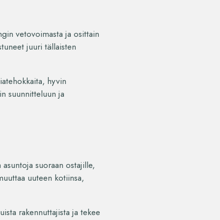
gin vetovoimasta ja osittain
uneet juuri tällaisten
atehokkaita, hyvin
in suunnitteluun ja
suntoja suoraan ostajille,
uuttaa uuteen kotiinsa,
sta rakennuttajista ja tekee