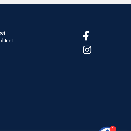
eet
ohteet