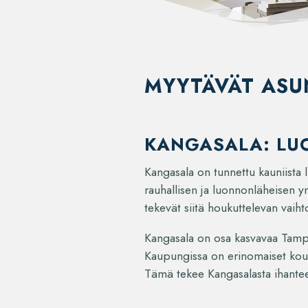
MYYTÄVÄT AS
KANGASALA: LU
Kangasala on tunnettu kauniista 
rauhallisen ja luonnonläheisen y
tekevät siitä houkuttelevan vaiht
Kangasala on osa kasvavaa Tamper
Kaupungissa on erinomaiset koul
Tämä tekee Kangasalasta ihanteel