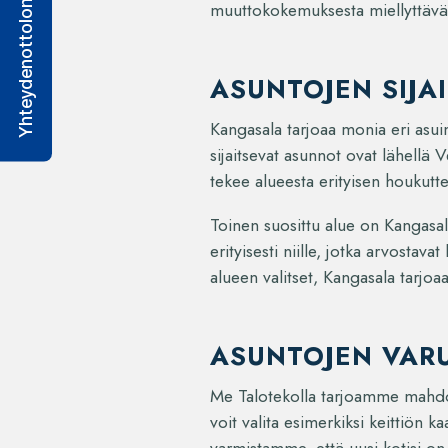
Yhteydenottolomake
muuttokokemuksesta miellyttävä
ASUNTOJEN SIJA
Kangasala tarjoaa monia eri asuin
sijaitsevat asunnot ovat lähellä
tekee alueesta erityisen houkutte
Toinen suosittu alue on Kangasal
erityisesti niille, jotka arvosta
alueen valitset, Kangasala tarj
ASUNTOJEN VARU
Me Talotekolla tarjoamme mahdoll
voit valita esimerkiksi keittiön 