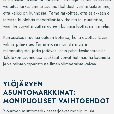
vierailua tarkastamme asunnot kahdesti varmistaaksemme,
että kaikki on kunnossa. Tämä tarkoittaa, että asiakkaan ei
tarvitse huolehtia mahdollisista virheistä tai puutteista,
vaan he voivat muuttaa uuteen kotiinsa luottavaisin mielin.
Kun asiakas muuttaa uuteen kotiinsa, heitä odottaa täysin
valmis piha-alue. Tämä eroaa monista muista
rakennuttajista, jotka jättävät usein pihat keskeneräisiksi.
Talotekon asunnoissa asukkaat voivat heti nauttia kauniista
ja valmiista ympäristöstä ilman ylimääräistä vaivaa.
YLÖJÄRVEN
ASUNTOMARKKINAT:
MONIPUOLISET VAIHTOEHDOT
Ylöjärven asuntomarkkinat tarjoavat monipuolisia