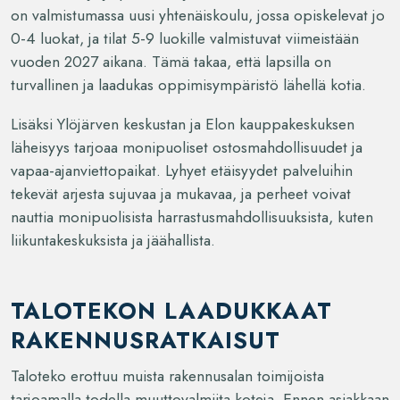
on valmistumassa uusi yhtenäiskoulu, jossa opiskelevat jo
0-4 luokat, ja tilat 5-9 luokille valmistuvat viimeistään
vuoden 2027 aikana. Tämä takaa, että lapsilla on
turvallinen ja laadukas oppimisympäristö lähellä kotia.
Lisäksi Ylöjärven keskustan ja Elon kauppakeskuksen
läheisyys tarjoaa monipuoliset ostosmahdollisuudet ja
vapaa-ajanviettopaikat. Lyhyet etäisyydet palveluihin
tekevät arjesta sujuvaa ja mukavaa, ja perheet voivat
nauttia monipuolisista harrastusmahdollisuuksista, kuten
liikuntakeskuksista ja jäähallista.
TALOTEKON LAADUKKAAT
RAKENNUSRATKAISUT
Taloteko erottuu muista rakennusalan toimijoista
tarjoamalla todella muuttovalmiita koteja. Ennen asiakkaan