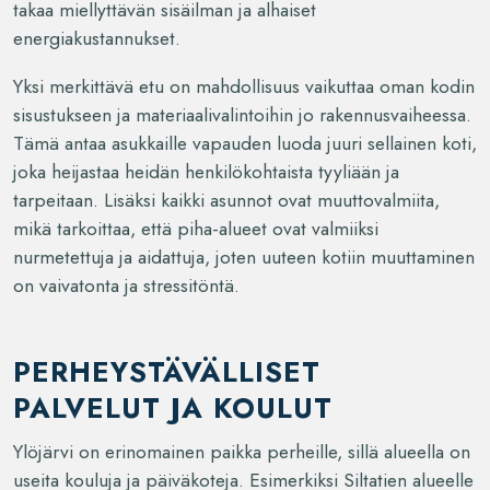
takaa miellyttävän sisäilman ja alhaiset
energiakustannukset.
Yksi merkittävä etu on mahdollisuus vaikuttaa oman kodin
sisustukseen ja materiaalivalintoihin jo rakennusvaiheessa.
Tämä antaa asukkaille vapauden luoda juuri sellainen koti,
joka heijastaa heidän henkilökohtaista tyyliään ja
tarpeitaan. Lisäksi kaikki asunnot ovat muuttovalmiita,
mikä tarkoittaa, että piha-alueet ovat valmiiksi
nurmetettuja ja aidattuja, joten uuteen kotiin muuttaminen
on vaivatonta ja stressitöntä.
PERHEYSTÄVÄLLISET
PALVELUT JA KOULUT
Ylöjärvi on erinomainen paikka perheille, sillä alueella on
useita kouluja ja päiväkoteja. Esimerkiksi Siltatien alueelle