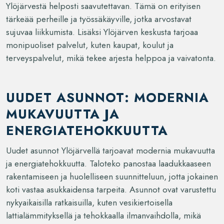
Ylöjärvestä helposti saavutettavan. Tämä on erityisen
tärkeää perheille ja työssäkäyville, jotka arvostavat
sujuvaa liikkumista. Lisäksi Ylöjärven keskusta tarjoaa
monipuoliset palvelut, kuten kaupat, koulut ja
terveyspalvelut, mikä tekee arjesta helppoa ja vaivatonta.
UUDET ASUNNOT: MODERNIA
MUKAVUUTTA JA
ENERGIATEHOKKUUTTA
Uudet asunnot Ylöjärvellä tarjoavat modernia mukavuutta
ja energiatehokkuutta. Taloteko panostaa laadukkaaseen
rakentamiseen ja huolelliseen suunnitteluun, jotta jokainen
koti vastaa asukkaidensa tarpeita. Asunnot ovat varustettu
nykyaikaisilla ratkaisuilla, kuten vesikiertoisella
lattialämmityksellä ja tehokkaalla ilmanvaihdolla, mikä