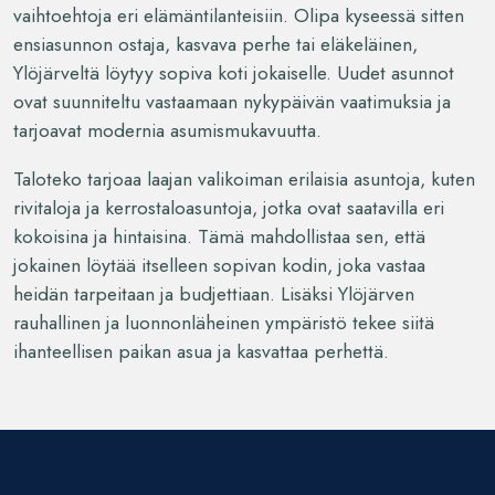
vaihtoehtoja eri elämäntilanteisiin. Olipa kyseessä sitten
ensiasunnon ostaja, kasvava perhe tai eläkeläinen,
Ylöjärveltä löytyy sopiva koti jokaiselle. Uudet asunnot
ovat suunniteltu vastaamaan nykypäivän vaatimuksia ja
tarjoavat modernia asumismukavuutta.
Taloteko tarjoaa laajan valikoiman erilaisia asuntoja, kuten
rivitaloja ja kerrostaloasuntoja, jotka ovat saatavilla eri
kokoisina ja hintaisina. Tämä mahdollistaa sen, että
jokainen löytää itselleen sopivan kodin, joka vastaa
heidän tarpeitaan ja budjettiaan. Lisäksi Ylöjärven
rauhallinen ja luonnonläheinen ympäristö tekee siitä
ihanteellisen paikan asua ja kasvattaa perhettä.