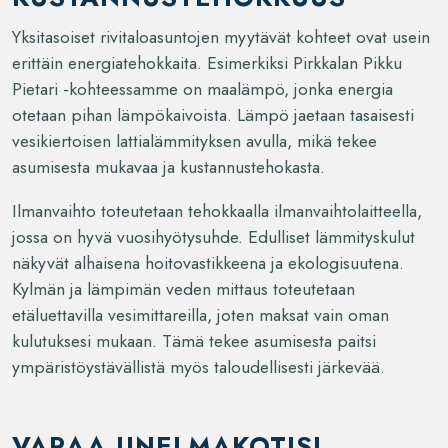
Yksitasoiset rivitaloasuntojen myytävät kohteet ovat usein
erittäin energiatehokkaita. Esimerkiksi Pirkkalan Pikku
Pietari -kohteessamme on maalämpö, jonka energia
otetaan pihan lämpökaivoista. Lämpö jaetaan tasaisesti
vesikiertoisen lattialämmityksen avulla, mikä tekee
asumisesta mukavaa ja kustannustehokasta.
Ilmanvaihto toteutetaan tehokkaalla ilmanvaihtolaitteella,
jossa on hyvä vuosihyötysuhde. Edulliset lämmityskulut
näkyvät alhaisena hoitovastikkeena ja ekologisuutena.
Kylmän ja lämpimän veden mittaus toteutetaan
etäluettavilla vesimittareilla, joten maksat vain oman
kulutuksesi mukaan. Tämä tekee asumisesta paitsi
ympäristöystävällistä myös taloudellisesti järkevää.
VARAA UNELMAKOTISI