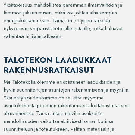
Yksitasoisuus mahdollistaa paremman ilmanvaihdon ja
lämmön jakautumisen, mikä voi johtaa alhaisempiin
energiakustannuksiin. Tämä on erityisen tärkeää
nykypäivän ympäristötietoisille ostajille, jotka haluavat
vähentää hiilijalanjälkeään.
TALOTEKON LAADUKKAAT
RAKENNUSRATKAISUT
Me Talotekolla olemme erikoistuneet laadukkaiden ja
hyvin suunniteltujen asuntojen rakentamiseen ja myyntiin.
Yksi erityispiirteistämme on se, että myymme
asuntokohteita jo ennen rakentamisen aloittamista tai sen
alkuvaiheessa. Tämä antaa tuleville asukkaille
mahdollisuuden vaikuttaa aktiivisesti oman kotinsa
suunnitteluun ja toteutukseen, valiten materiaalit ja