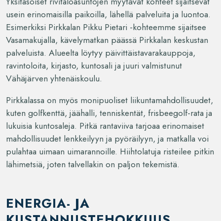
Yksitasoiset rivitaloasuntojen myytävät kohteet sijaitsevat
usein erinomaisilla paikoilla, lähellä palveluita ja luontoa.
Esimerkiksi Pirkkalan Pikku Pietari -kohteemme sijaitsee
Vasamakujalla, kävelymatkan päässä Pirkkalan keskustan
palveluista. Alueelta löytyy päivittäistavarakauppoja,
ravintoloita, kirjasto, kuntosali ja juuri valmistunut
Vähäjärven yhtenäiskoulu.
Pirkkalassa on myös monipuoliset liikuntamahdollisuudet,
kuten golfkenttä, jäähalli, tenniskentät, frisbeegolf-rata ja
lukuisia kuntosaleja. Pitkä rantaviiva tarjoaa erinomaiset
mahdollisuudet lenkkeilyyn ja pyöräilyyn, ja matkalla voi
pulahtaa uimaan uimarannoille. Hiihtolatuja risteilee pitkin
lähimetsiä, joten talvellakin on paljon tekemistä.
ENERGIA- JA
KUSTANNUSTEHOKKUUS