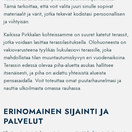
Tämä tarkoittaa, että voit valita juuri sinulle sopivat
materiaalit ja värit, jotka tekevät kodistasi persoonallisen
ja viihtyisän.
Kaikissa Pirkkalan kohteissamme on suuret katetut terassit,
jotka voidaan lasittaa terassilasituksella. Olohuoneesta on
vakiovarusteena tyylikäs liukulasiovi terassille, joka
mahdollistaa tilan muuntautumiskyvyn eri vuodenaikoina.
Terassin edessä olevaa piha-aluetta asukas hallitsee
itsenäisesti, ja piha on aidattu yhteisistä alueista
pensasaidalla. Voit toteuttaa omat puutarhaunelmasi ja
nauttia ulkoilmasta omassa rauhassa.
ERINOMAINEN SIJAINTI JA
PALVELUT