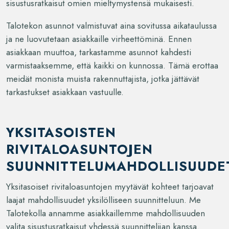
sisustusratkaisut omien mieltymystensä mukaisesti.
Talotekon asunnot valmistuvat aina sovitussa aikataulussa
ja ne luovutetaan asiakkaille virheettöminä. Ennen
asiakkaan muuttoa, tarkastamme asunnot kahdesti
varmistaaksemme, että kaikki on kunnossa. Tämä erottaa
meidät monista muista rakennuttajista, jotka jättävät
tarkastukset asiakkaan vastuulle.
YKSITASOISTEN
RIVITALOASUNTOJEN
SUUNNITTELUMAHDOLLISUUDE
Yksitasoiset rivitaloasuntojen myytävät kohteet tarjoavat
laajat mahdollisuudet yksilölliseen suunnitteluun. Me
Talotekolla annamme asiakkaillemme mahdollisuuden
valita sisustusratkaisut yhdessä suunnittelijan kanssa.