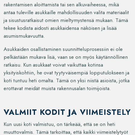
rakentamisen aloittamista tai sen alkuvaiheessa, mikä
antaa tuleville asukkaille mahdollisuuden valita materiaalit
ja sisustusratkaisut omien mieltymystensä mukaan. Tämä
tekee kodista aidosti asukkaidensa näköisen ja lisää
asumismukavuutta.
Asukkaiden osallistaminen suunnitteluprosessiin ei ole
pelkästään mukava lisä, vaan se on myös käytännöllinen
ratkaisu. Kun asukkaat voivat vaikuttaa kotinsa
yksityiskohtiin, he ovat tyytyväisempiä lopputulokseen ja
koti tuntuu heti omalta. Tämä on yksi niistä asioista, jotka
erottavat meidät muista rakennusalan toimijoista.
VALMIIT KODIT JA VIIMEISTELY
Kun uusi koti valmistuu, on tärkeää, että se on heti
muuttovalmis. Tämä tarkoittaa, että kaikki viimeistelytyöt