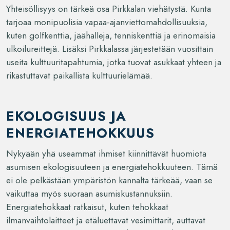
Yhteisöllisyys on tärkeä osa Pirkkalan viehätystä. Kunta
tarjoaa monipuolisia vapaa-ajanviettomahdollisuuksia,
kuten golfkenttiä, jäähalleja, tenniskenttiä ja erinomaisia
ulkoilureittejä. Lisäksi Pirkkalassa järjestetään vuosittain
useita kulttuuritapahtumia, jotka tuovat asukkaat yhteen ja
rikastuttavat paikallista kulttuurielämää.
EKOLOGISUUS JA
ENERGIATEHOKKUUS
Nykyään yhä useammat ihmiset kiinnittävät huomiota
asumisen ekologisuuteen ja energiatehokkuuteen. Tämä
ei ole pelkästään ympäristön kannalta tärkeää, vaan se
vaikuttaa myös suoraan asumiskustannuksiin.
Energiatehokkaat ratkaisut, kuten tehokkaat
ilmanvaihtolaitteet ja etäluettavat vesimittarit, auttavat