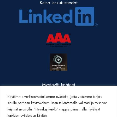
Katso laskutustiedot
Myytävät kohteet
Valmistuneet kohteet
Käytämme verkkosivustollamme evästeitä, jotta voisimme tarjota
Yritysesittely
sinulle parhaan käyttökokemuksen tallentamalla valintasi ja toistuvat
Yhteystiedot
käynnit sivustolla. "Hyväksy kaikki"-nappia painamalla hyväksyt
Artikkelit
kaikkien evästeiden käytön.