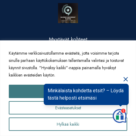
Myytävät kohteet
Valmistuneet kohteet
Käytämme verkkosivustollamme evästeitä, jotta voisimme tarjota
Yritysesittely
sinulle parhaan käyttökokemuksen tallentamalla valintasi ja toistuvat
Yhteystiedot
käynnit sivustolla. "Hyväksy kaikki"-nappia painamalla hyväksyt
Artikkelit
kaikkien evästeiden käytön.
Minkälaista kohdetta etsit? – Löydä
Hyväksy kaikki
tästä helposti etsimäsi
Evästeasetukset
Yhteydenottolomake
Hylkää kaikki
Tietosuojaseloste