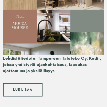
Lehdistötiedote: Tampereen Taloteko Oy: Kodit,
joissa yhdistyvät ajankohtaisuus, laadukas
ajattomuus ja yksilöllisyys
LUE LISÄÄ